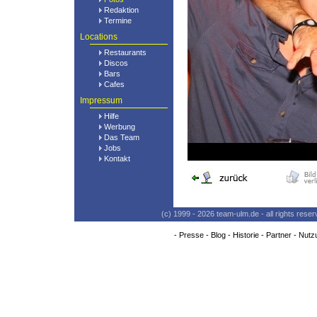
Redaktion
Termine
Locations
Restaurants
Discos
Bars
Cafes
Impressum
Hilfe
Werbung
Das Team
Jobs
Kontakt
(c) 1999 - 2026 team-ulm.de - all rights res
-
Presse
-
Blog
-
Historie
-
Partner
-
Nutz