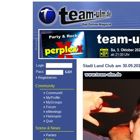
Login
Stadt Land Club am 30.09.201
Pass
Registrieren
Community
CommuniX
MyProfile
MyGroups
Forum
eMeetings
Flohmarkt
Quiz
Szene & News
Parties
Fotos