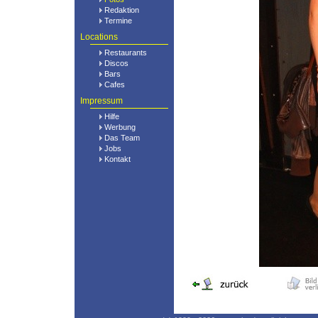
Redaktion
Termine
Locations
Restaurants
Discos
Bars
Cafes
Impressum
Hilfe
Werbung
Das Team
Jobs
Kontakt