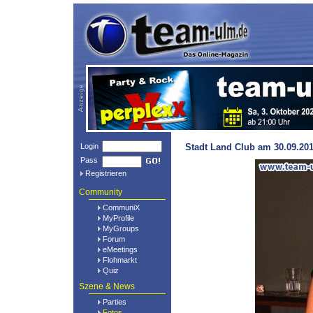
Login
Stadt Land Club am 30.09.201
Pass
Registrieren
Community
CommuniX
MyProfile
MyGroups
Forum
eMeetings
Flohmarkt
Quiz
Szene & News
Parties
Fotos