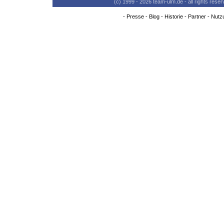
(c) 1999 - 2026 team-ulm.de - all rights res
-
Presse
-
Blog
-
Historie
-
Partner
-
Nutz