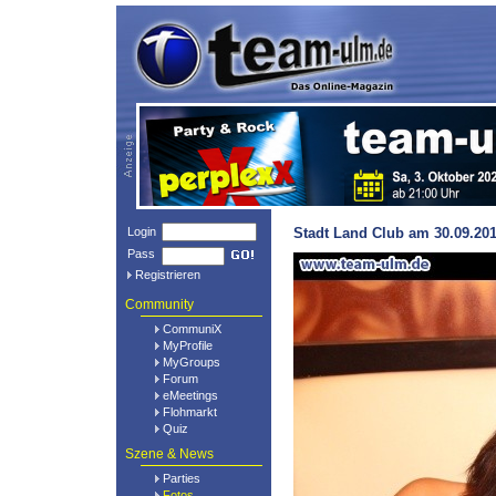
Login
Stadt Land Club am 30.09.201
Pass
Registrieren
Community
CommuniX
MyProfile
MyGroups
Forum
eMeetings
Flohmarkt
Quiz
Szene & News
Parties
Fotos