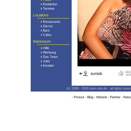
Redaktion
Termine
Locations
Restaurants
Discos
Bars
Cafes
Impressum
Hilfe
Werbung
Das Team
Jobs
Kontakt
(c) 1999 - 2026 team-ulm.de - all rights res
-
Presse
-
Blog
-
Historie
-
Partner
-
Nutz