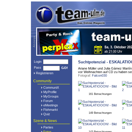
Login
Suchtpotenzial - ESKALATI
Pass
Ariane Müller und Julia Gámez Martín
vor Weihnachten auf CD zu haben sei
Registrieren
Fotograf:
Falcon030
Community
CommuniX
MyProfile
161 Betrachtungen
MyGroups
Forum
eMeetings
Flohmarkt
149 Betrachtungen
Quiz
Szene & News
Parties
Fotos
143 Betrachtungen