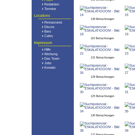
Redaktion
Termine
Locations
139 Betrachtungen
Restaurants
Discos
Bars
Cafes
110 Betrachtungen
Impressum
Hilfe
Werbung
131 Betrachtungen
Das Team
Jobs
Kontakt
126 Betrachtungen
125 Betrachtungen
130 Betrachtungen
122 Betrachtungen