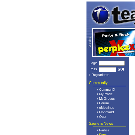
Login
Pass
Registrieren
Community
CommuniX
MyProfile
MyGroups
Forum
eMeetings
Flohmarkt
Quiz
Szene & News
Parties
Fotos