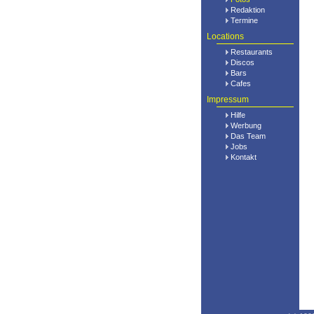
Redaktion
Termine
Locations
Restaurants
Discos
Bars
Cafes
Impressum
Hilfe
Werbung
Das Team
Jobs
Kontakt