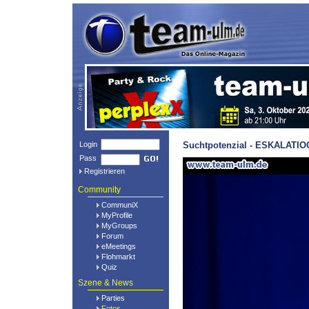
Login
Suchtpotenzial - ESKALATIOO
Pass
Registrieren
Community
CommuniX
MyProfile
MyGroups
Forum
eMeetings
Flohmarkt
Quiz
Szene & News
Parties
Fotos