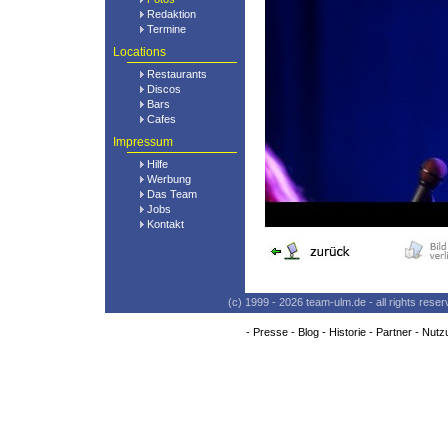
Redaktion
Termine
Locations
Restaurants
Discos
Bars
Cafes
Impressum
Hilfe
Werbung
Das Team
Jobs
Kontakt
(c) 1999 - 2026 team-ulm.de - all rights res
-
Presse
-
Blog
-
Historie
-
Partner
-
Nutz