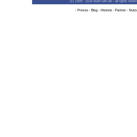
(c) 1999 - 2026 team-ulm.de - all rights res
-
Presse
-
Blog
-
Historie
-
Partner
-
Nutz