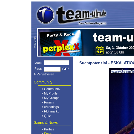
Login
Suchtpotenzial - ESKALATIOO
Pass
Registrieren
Community
CommuniX
MyProfile
MyGroups
Forum
eMeetings
Flohmarkt
Quiz
Szene & News
Parties
Fotos