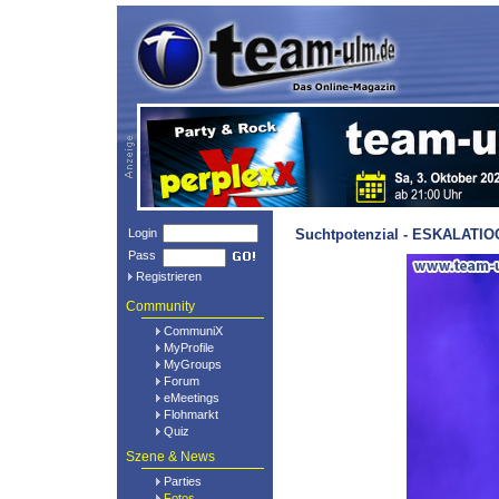
Login
Suchtpotenzial - ESKALATIOO
Pass
Registrieren
Community
CommuniX
MyProfile
MyGroups
Forum
eMeetings
Flohmarkt
Quiz
Szene & News
Parties
Fotos