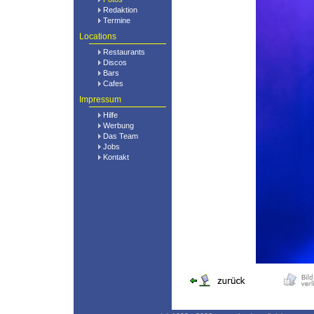
Redaktion
Termine
Locations
Restaurants
Discos
Bars
Cafes
Impressum
Hilfe
Werbung
Das Team
Jobs
Kontakt