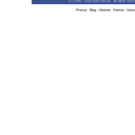
(c) 1999 - 2026 team-ulm.de - all rights res
-
Presse
-
Blog
-
Historie
-
Partner
-
Nutz