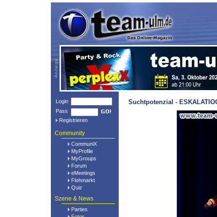
Login
Suchtpotenzial - ESKALATIOO
Pass
Registrieren
Community
CommuniX
MyProfile
MyGroups
Forum
eMeetings
Flohmarkt
Quiz
Szene & News
Parties
Fotos