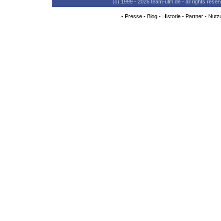
(c) 1999 - 2026 team-ulm.de - all rights res
-
Presse
-
Blog
-
Historie
-
Partner
-
Nutz