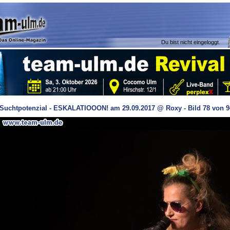
Du bist nicht eingeloggt.
Suchtpotenzial - ESKALATIOOON! am 29.09.2017 @ Roxy - Bild 78 von 9