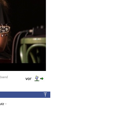
utz
-