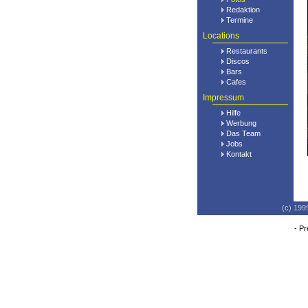
Redaktion
Termine
Locations
Restaurants
Discos
Bars
Cafes
Impressum
Hilfe
Werbung
Das Team
Jobs
Kontakt
(c) 199
-
Pr