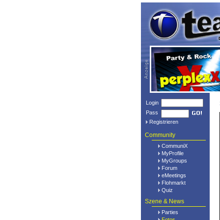
Login
Pass
Registrieren
Community
CommuniX
MyProfile
MyGroups
Forum
eMeetings
Flohmarkt
Quiz
Szene & News
Parties
Fotos