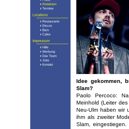
Redaktion
Termine
Locations
Restaurants
Discos
Bars
Cafes
Impressum
Hilfe
Werbung
Das Team
Jobs
Kontakt
Idee gekommen, br
Slam?
Paolo Percoco: Na
Meinhold (Leiter des
Neu-Ulm haben wir un
ihm als zweiter Mod
Slam, eingestiegen