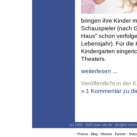
bringen ihre Kinder m
Schauspieler (nach G
Haus" schon verfolge
Lebensjahr). Für die 
Kindergarten eingeric
Theaters.
weiterlesen ...
Veröffentlicht in der 
» 1 Kommentar zu die
(c) 1999 - 2026 team-ulm.de - all rights res
-
Presse
-
Blog
-
Historie
-
Partner
-
Nutz