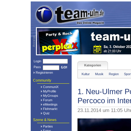
Login
Kategorien
Pass
Registrieren
Kultur
Musik
Region
Spor
Community
CommuniX
1. Neu-Ulmer Po
MyProfile
MyGroups
Percoco im Inte
Forum
eMeetings
Flohmarkt
23.11.2014 um 11:05 Uh
Quiz
Szene & News
Parties
Fotos