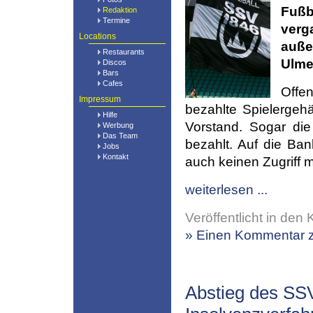
Fußb
Redaktion
Termine
ver
Locations
auße
Restaurants
Ulme
Discos
Bars
Cafes
Offe
Impressum
bezahlte Spielergehä
Hilfe
Vorstand. Sogar die
Werbung
Das Team
bezahlt. Auf die Ba
Jobs
Kontakt
auch keinen Zugriff
weiterlesen ...
Veröffentlicht in den 
» Einen Kommentar z
Abstieg des SSV