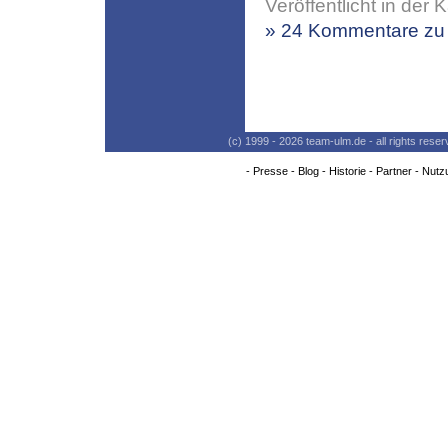
Veröffentlicht in der 
» 24 Kommentare zu 
(c) 1999 - 2026 team-ulm.de - all rights res
-
Presse
-
Blog
-
Historie
-
Partner
-
Nutz