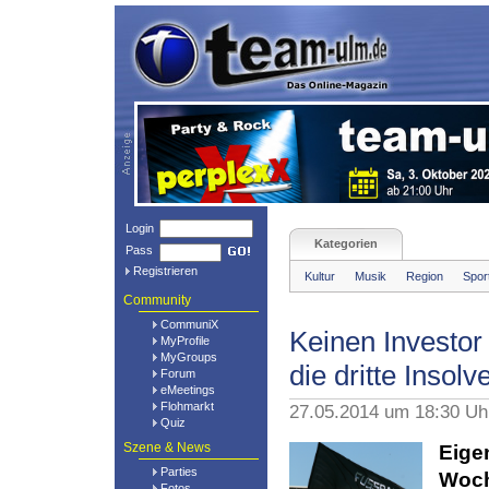
Login
Kategorien
Pass
Registrieren
Kultur
Musik
Region
Spor
Community
CommuniX
Keinen Investor
MyProfile
MyGroups
die dritte Insolv
Forum
eMeetings
Flohmarkt
27.05.2014 um 18:30 U
Quiz
Szene & News
Eige
Parties
Woch
Fotos