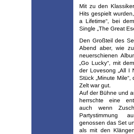
Mit zu den Klassik
Hits gespielt wurde
a Lifetime“, bei de
Single „The Great E
Den Großteil des S
Abend aber, wie zu
neuerschienen Albu
„Go Lucky“, mit de
der Lovesong „All I 
Stück „Minute Mile“,
Zelt war gut.
Auf der Bühne und 
herrschte eine en
auch wenn Zuscha
Partystimmung a
genossen das Set un
als mit den Klänge