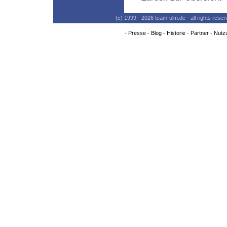
(c) 1999 - 2026 team-ulm.de - all rights res
-
Presse
-
Blog
-
Historie
-
Partner
-
Nutz