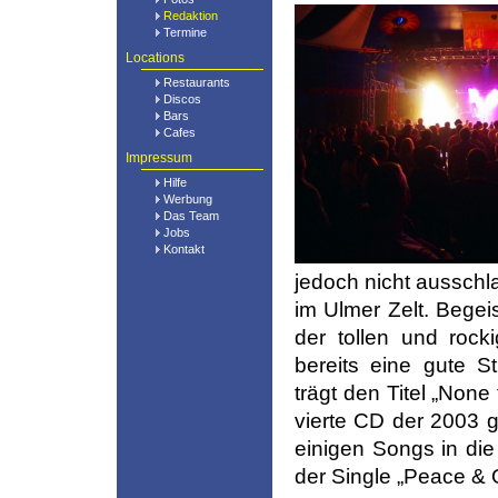
Redaktion
Termine
Locations
Restaurants
Discos
Bars
Cafes
Impressum
Hilfe
Werbung
Das Team
Jobs
Kontakt
jedoch nicht ausschl
im Ulmer Zelt. Begei
der tollen und roc
bereits eine gute S
trägt den Titel „None
vierte CD der 2003 
einigen Songs in die
der Single „Peace & 