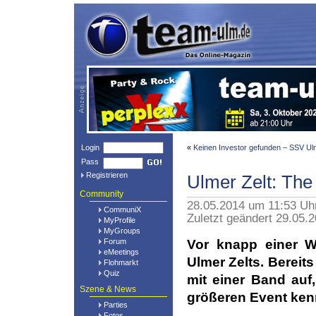
Login
«
Keinen Investor gefunden – SSV Ulm 
Pass
Registrieren
Ulmer Zelt: The 
Community
28.05.2014 um 11:53 Uh
CommuniX
Zuletzt geändert 29.05.
MyProfile
MyGroups
Forum
Vor knapp einer Wo
eMeetings
Ulmer Zelts. Bereits
Flohmarkt
Quiz
mit einer Band auf
Szene & News
größeren Event kenn
Parties
Fotos