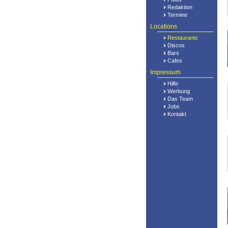
Redaktion
Termine
Locations
Restaurants
Discos
Bars
Cafes
Impressum
Hilfe
Werbung
Das Team
Jobs
Kontakt