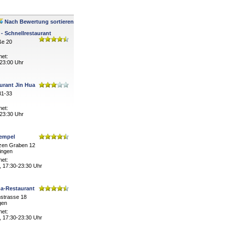
Nach Bewertung sortieren
- Schnellrestaurant
ße 20
net:
 23:00 Uhr
urant Jin Hua
31-33
net:
 23:30 Uhr
empel
zen Graben 12
ingen
net:
, 17:30-23:30 Uhr
a-Restaurant
strasse 18
gen
net:
, 17:30-23:30 Uhr