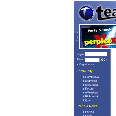
Login
Pass
Registrieren
Community
CommuniX
MyProfile
MyGroups
Forum
eMeetings
Flohmarkt
Quiz
Szene & News
Parties
Fotos