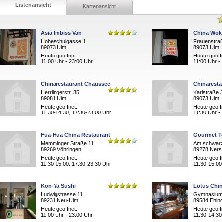
Listenansicht
Kartenansicht
Asia Imbiss Van
China Wok 
Hoheschulgasse 1
Frauenstra
89073 Ulm
89073 Ulm
Heute geöffnet:
Heute geöff
11:00 Uhr - 23:00 Uhr
11:00 Uhr -
Chinarestaurant Chaussee
Chinaresta
Herrlingerstr. 35
Karlstraße 
89081 Ulm
89073 Ulm
Heute geöffnet:
Heute geöff
11:30-14:30, 17:30-23:00 Uhr
11:30 Uhr -
Fua-Hua China Restaurant
Gourmet T
Memminger Straße 11
Am schwar
89269 Vöhringen
89278 Ners
Heute geöffnet:
Heute geöff
11:30-15:00, 17:30-23:30 Uhr
11:30-15:00
Kon-Ya Sushi
Lotus Chin
Ludwigstrasse 11
Gymnasium
89231 Neu-Ulm
89584 Ehin
Heute geöffnet:
Heute geöff
11:00 Uhr - 23:00 Uhr
11:30-14:30