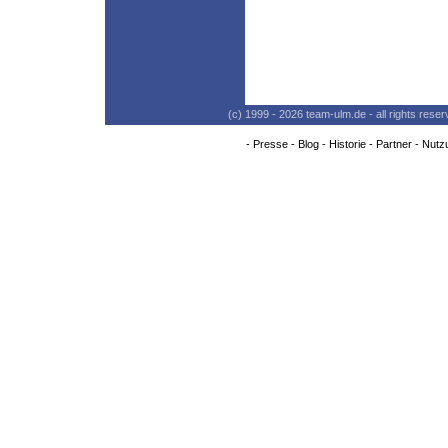
(c) 1999 - 2026 team-ulm.de - all rights res
-
Presse
-
Blog
-
Historie
-
Partner
-
Nutz