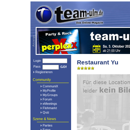
Login
Restaurant Yu
Pass
Registrieren
Community
CommuniX
MyProfile
MyGroups
Forum
eMeetings
Flohmarkt
Quiz
Szene & News
Parties
Fotos