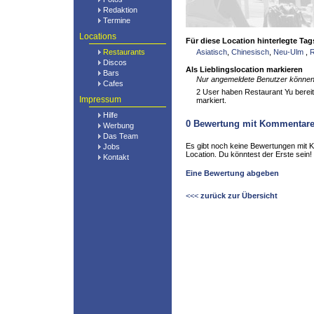
Redaktion
Termine
Locations
Für diese Location hinterlegte Tag
Restaurants
Asiatisch
,
Chinesisch
,
Neu-Ulm
,
R
Discos
Als Lieblingslocation markieren
Bars
Nur angemeldete Benutzer können 
Cafes
2 User haben Restaurant Yu bereits
Impressum
markiert.
Hilfe
0
Bewertung mit Kommentar
Werbung
Das Team
Es gibt noch keine Bewertungen mit 
Jobs
Location. Du könntest der Erste sein!
Kontakt
Eine Bewertung abgeben
<<<
zurück zur Übersicht