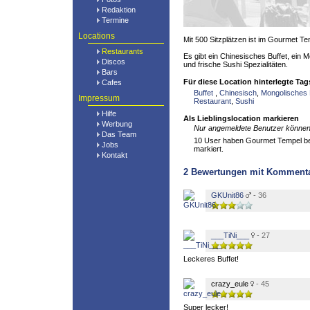
Redaktion
Termine
Locations
Mit 500 Sitzplätzen ist im Gourmet Tem
Restaurants
Es gibt ein Chinesisches Buffet, ein
Discos
und frische Sushi Spezialitäten.
Bars
Für diese Location hinterlegte Tag
Cafes
Buffet
,
Chinesisch
,
Mongolisches
Impressum
Restaurant
,
Sushi
Hilfe
Als Lieblingslocation markieren
Werbung
Nur angemeldete Benutzer können 
Das Team
10 User haben Gourmet Tempel bere
Jobs
markiert.
Kontakt
2
Bewertungen mit Komment
GKUnit86
- 36
___TiNi___
- 27
Leckeres Buffet!
crazy_eule
- 45
Super lecker!