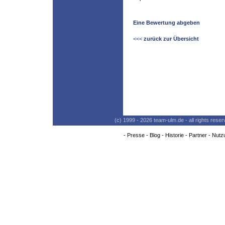
Eine Bewertung abgeben
<<<
zurück zur Übersicht
(c) 1999 - 2026 team-ulm.de - all rights res
-
Presse
-
Blog
-
Historie
-
Partner
-
Nutz