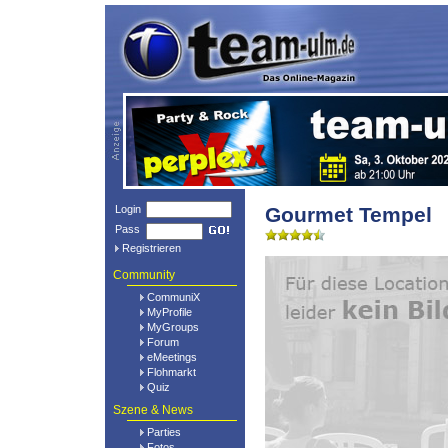
Login
Gourmet Tempel
Pass
Registrieren
Community
CommuniX
MyProfile
MyGroups
Forum
eMeetings
Flohmarkt
Quiz
Szene & News
Parties
Fotos