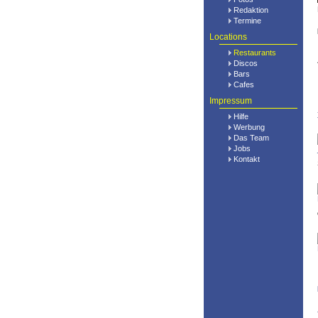
Redaktion
Termine
Locations
Restaurants
Discos
Bars
Cafes
Impressum
Hilfe
Werbung
Das Team
Jobs
Kontakt