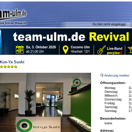
Du bist nicht eingeloggt.
Kon-Ya Sushi
Änderung melden
Öffnungszeiten:
Montag:
11
Dienstag:
11
Mittwoch:
11
Donnerstag:
11
Freitag:
11
Samstag:
11
Sonntag:
17
Besonderheiten:
keine
Adresse: