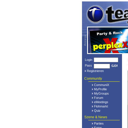
Login
Pass
Registrieren
Community
CommuniX
MyProfile
MyGroups
Forum
eMeetings
Flohmarkt
Quiz
Szene & News
Parties
Fotos