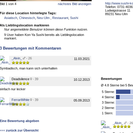
http://www.sushi-k
Bild 1 von 4
nächstes Bild anzeigen
Telefon: 0731-403
Ludwigstrasse 11
Für diese Location hinterlegte Tags:
89231 Neu-Ulm
Asiatisch
,
Chinesisch
,
Neu-Ulm
,
Restaurant
,
Sushi
Als Lieblingslocation markieren
Nur angemeldete Benutzer können diese Funktion nutzen.
9 User haben Kon-Ya Sushi bereits als Lieblingslocation
markiert.
3
Bewertungen mit Kommentaren
_Alvin_
- 26
11.03.2021
Symbadisch, man kann sich unterhalten
Bewertungen
Deadsilence
- 39
10.12.2013
Ø
4.8
Sterne bei
5
Bew
einfach nur lecker
5
Sterne:
4 Sterne:
FerrariWhite
- 39
05.09.2013
3 Sterne:
2 Sterne:
1 Stern:
Eine Bewertung abgeben
_Alvin_
- 26
<<<
zurück zur Übersicht