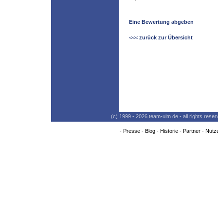
Eine Bewertung abgeben
<<<
zurück zur Übersicht
(c) 1999 - 2026 team-ulm.de - all rights res
-
Presse
-
Blog
-
Historie
-
Partner
-
Nutz