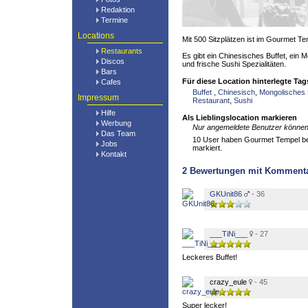
Redaktion
Termine
Locations
Mit 500 Sitzplätzen ist im Gourmet Tem
Restaurants
Es gibt ein Chinesisches Buffet, ein
Discos
und frische Sushi Spezialitäten.
Bars
Für diese Location hinterlegte Tag
Cafes
Buffet
,
Chinesisch
,
Mongolisches
Impressum
Restaurant
,
Sushi
Hilfe
Als Lieblingslocation markieren
Werbung
Nur angemeldete Benutzer können 
Das Team
10 User haben Gourmet Tempel bere
Jobs
markiert.
Kontakt
2
Bewertungen mit Komment
GKUnit86
- 36
___TiNi___
- 27
Leckeres Buffet!
crazy_eule
- 45
Super lecker!