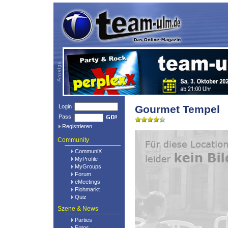
Login
Gourmet Tempel
Pass
Registrieren
Community
CommuniX
MyProfile
MyGroups
Forum
eMeetings
Flohmarkt
Quiz
Szene & News
Parties
Fotos