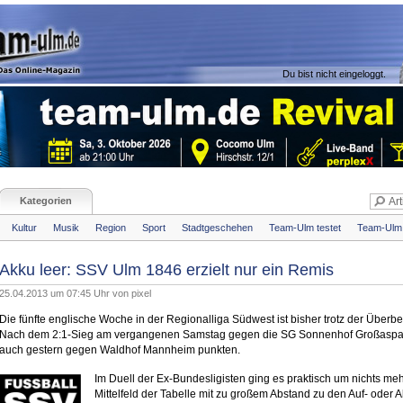
Du bist nicht eingeloggt.
Kategorien
Kultur
Musik
Region
Sport
Stadtgeschehen
Team-Ulm testet
Team-Ulm 
Akku leer: SSV Ulm 1846 erzielt nur ein Remis
25.04.2013 um 07:45 Uhr von
pixel
Die fünfte englische Woche in der Regionalliga Südwest ist bisher trotz der Überbel
Nach dem 2:1-Sieg am vergangenen Samstag gegen die SG Sonnenhof Großaspac
auch gestern gegen Waldhof Mannheim punkten.
Im Duell der Ex-Bundesligisten ging es praktisch um nichts me
Mittelfeld der Tabelle mit zu großem Abstand zu den Auf- oder 