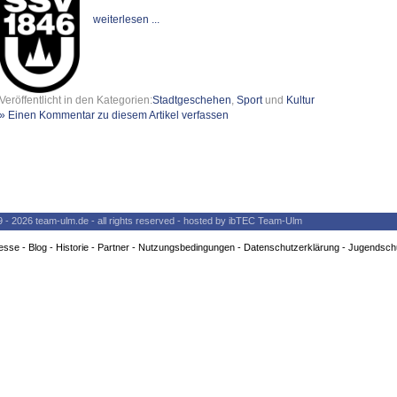
weiterlesen ...
Veröffentlicht in den Kategorien:
Stadtgeschehen
,
Sport
und
Kultur
» Einen Kommentar zu diesem Artikel verfassen
9 - 2026 team-ulm.de - all rights reserved - hosted by ibTEC Team-Ulm
esse
-
Blog
-
Historie
-
Partner
-
Nutzungsbedingungen
-
Datenschutzerklärung
-
Jugendsch