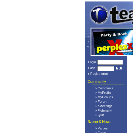
Login
Pass
Registrieren
Community
CommuniX
MyProfile
MyGroups
Forum
eMeetings
Flohmarkt
Quiz
Szene & News
Parties
Fotos