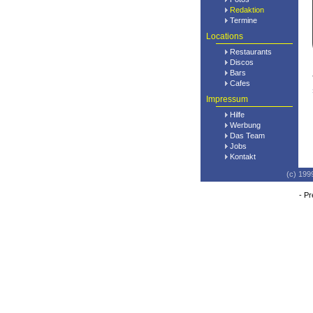
Redaktion
Termine
Locations
Restaurants
Discos
Bars
Cafes
Impressum
Hilfe
Werbung
Das Team
Jobs
Kontakt
(c) 199
-
Pr