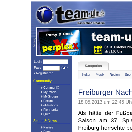
Login
Kategorien
Pass
Registrieren
Kultur
Musik
Region
Spor
Community
CommuniX
Freiburger Nac
MyProfile
MyGroups
Forum
18.05.2013 um 22:45 U
eMeetings
Flohmarkt
Als hätte der Fußba
Quiz
Saison am 37. Spi
Szene & News
Freiburg herrschte b
Parties
Fotos