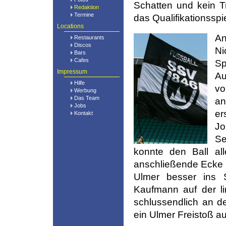
Schatten und kein T
Redaktion
Termine
das Qualifikationssp
Locations
An
Restaurants
Discos
Ni
Bars
Cafes
Sp
Impressum
Au
Hilfe
v
Werbung
Das Team
an
Jobs
er
Kontakt
Jo
Se
konnte den Ball all
anschließende Ecke 
Ulmer besser ins S
Kaufmann auf der li
schlussendlich an d
ein Ulmer Freistoß a