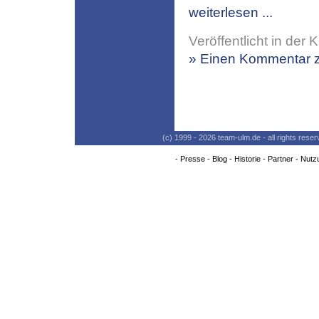
weiterlesen ...
Veröffentlicht in der 
» Einen Kommentar z
(c) 1999 - 2026 team-ulm.de - all rights res
-
Presse
-
Blog
-
Historie
-
Partner
-
Nutz