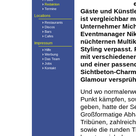
Redaktion
Termine
Gäste und Künstle
Locations
ist vergleichbar 
Restaurants
Unternehmer Mich
Discos
Bars
Eventmanager Nikl
Cafes
nüchternen Multik
Impressum
Styling verpasst. 
Hilfe
Werbung
mit verschiedene
Das Team
und einer passen
Jobs
Kontakt
Sichtbeton-Charme
Glamour versprüh
Und wo normalerwe
Punkt kämpfen, sowi
geben, hatte der Se
Großformatige Abhä
Tribünen, zahlreic
sowie die runden Ti