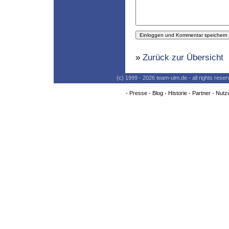
»
Zurück zur Übersicht
(c) 1999 - 2026 team-ulm.de - all rights res
-
Presse
-
Blog
-
Historie
-
Partner
-
Nutz