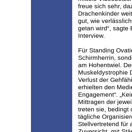
freue sich sehr, d
Drachenkinder weit
gut, wie verlässlic
getan wird“, sagte
Interview.
Für Standing Ovati
Schirmherrin, son
am Hohentwiel. D
Muskeldystrophie 
Verlust der Gehfähi
erhielten den Medi
Engagement“. „Kein 
Mittragen der jewei
treten sie, beding
tägliche Organisier
Stellvertretend für 
Zuversicht, mit Stä