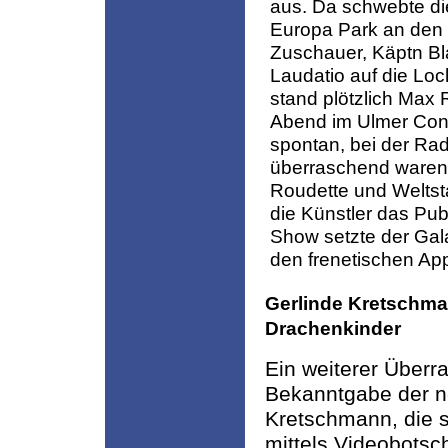
aus. Da schwebte di
Europa Park an den 
Zuschauer, Käptn Bl
Laudatio auf die L
stand plötzlich Max
Abend im Ulmer Cong
spontan, bei der Rad
überraschend waren d
Roudette und Weltst
die Künstler das Pub
Show setzte der Gal
den frenetischen Ap
Gerlinde Kretschman
Drachenkinder
Ein weiterer Über
Bekanntgabe der n
Kretschmann, die se
mittels Videobotsch