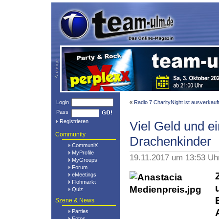
Login
«
Radio 7 CharityNight ist ausverkauf
Pass
Registrieren
Viel Geld und ei
Community
Drachenkinder
CommuniX
MyProfile
19.11.2017 um 13:53 Uh
MyGroups
Forum
eMeetings
Flohmarkt
Quiz
Szene & News
Parties
Fotos