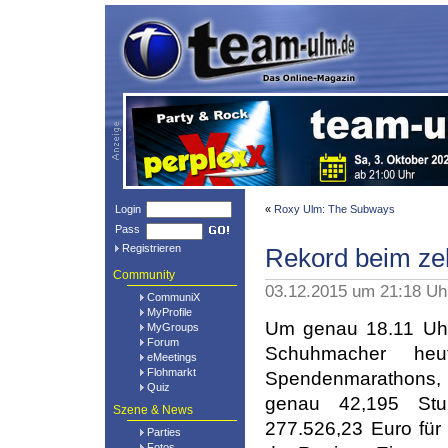
Login
«
Roxy Ulm: The Subways
Pass
Registrieren
Rekord beim ze
Community
03.12.2015 um 21:18 U
CommuniX
MyProfile
Um genau 18.11 Uhr 
MyGroups
Forum
Schuhmacher he
eMeetings
Flohmarkt
Spendenmarathons,
Quiz
genau 42,195 Stu
Szene & News
277.526,23 Euro für 
Parties
Fotos