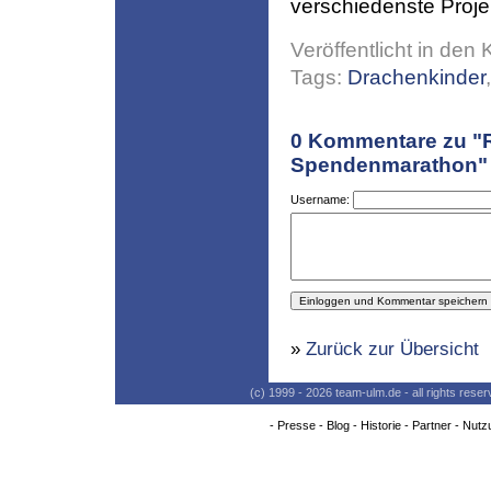
verschiedenste Proje
Veröffentlicht in den 
Tags:
Drachenkinder
0
Kommentare zu "R
Spendenmarathon"
Username:
»
Zurück zur Übersicht
(c) 1999 - 2026 team-ulm.de - all rights res
-
Presse
-
Blog
-
Historie
-
Partner
-
Nutz