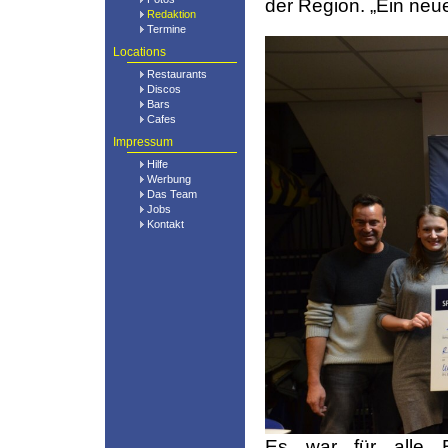
der Region. „Ein neu
Redaktion
Termine
Locations
Restaurants
Discos
Bars
Cafes
Impressum
Hilfe
Werbung
Das Team
Jobs
Kontakt
Es war für alle B