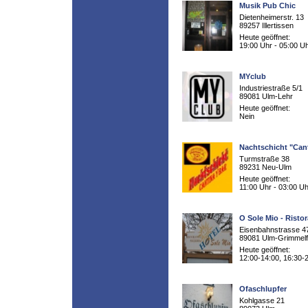
Musik Pub Chic
Dietenheimerstr. 13
89257 Illertissen
Heute geöffnet:
19:00 Uhr - 05:00 U
MYclub
Industriestraße 5/1
89081 Ulm-Lehr
Heute geöffnet:
Nein
Nachtschicht "Cant
Turmstraße 38
89231 Neu-Ulm
Heute geöffnet:
11:00 Uhr - 03:00 Uh
O Sole Mio - Risto
Eisenbahnstrasse 4
89081 Ulm-Grimmelf
Heute geöffnet:
12:00-14:00, 16:30-
Ofaschlupfer
Kohlgasse 21