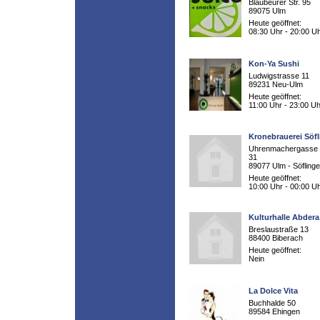
Blaubeurer Str. 95
89075 Ulm
Heute geöffnet:
08:30 Uhr - 20:00 U
Kon-Ya Sushi
Ludwigstrasse 11
89231 Neu-Ulm
Heute geöffnet:
11:00 Uhr - 23:00 Uh
Kronebrauerei Söf
Uhrenmachergasse 
31
89077 Ulm - Söfling
Heute geöffnet:
10:00 Uhr - 00:00 U
Kulturhalle Abdera
Breslaustraße 13
88400 Biberach
Heute geöffnet:
Nein
La Dolce Vita
Buchhalde 50
89584 Ehingen