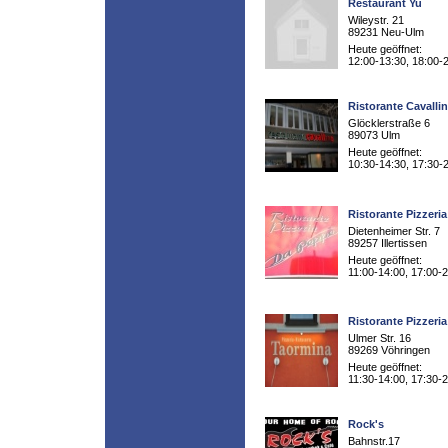
Restaurant Yu
Wileystr. 21
89231 Neu-Ulm
Heute geöffnet:
12:00-13:30, 18:00-
Ristorante Cavalli
Glöcklerstraße 6
89073 Ulm
Heute geöffnet:
10:30-14:30, 17:30-
Ristorante Pizzeri
Dietenheimer Str. 7
89257 Illertissen
Heute geöffnet:
11:00-14:00, 17:00-
Ristorante Pizzeri
Ulmer Str. 16
89269 Vöhringen
Heute geöffnet:
11:30-14:00, 17:30-
Rock's
Bahnstr.17