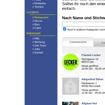
Solltet ihr noch den ein
Redaktion
Termine
einfach.
Locations
Nach Name und Stichw
Restaurants
Discos
Bars
Cafes
Auch in anderen Kategorien suc
Impressum
Hilfe
Werbung
Listenansicht
Ka
Das Team
Jobs
Kontakt
Fräulein Lecker
Sterngasse 14
89073 Ulm
Heute geöffnet:
16:00 Uhr - 00:00 U
Albgasthof Bären
Riedwiesen 1
89182 Bernstadt
Heute geöffnet:
11:00 Uhr - 00:00 Uh
Allgäuer Hof