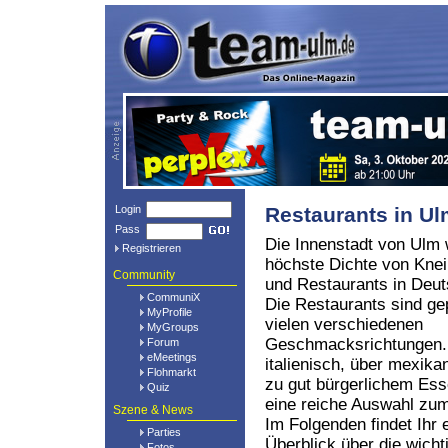
Login
Restaurants in U
Pass
Die Innenstadt von Ulm 
Registrieren
höchste Dichte von Kne
Community
und Restaurants in Deut
CommuniX
Die Restaurants sind ge
MyProfile
vielen verschiedenen
MyGroups
Geschmacksrichtungen.
Forum
eMeetings
italienisch, über mexikan
Flohmarkt
zu gut bürgerlichem Ess
Quiz
eine reiche Auswahl z
Szene & News
Im Folgenden findet Ihr 
Parties
Überblick über die wich
Fotos