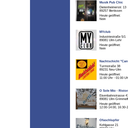
Musik Pub Chic
Dietenheimerstr. 13
89257 Illertissen
Heute geöffnet:
Nein
MYclub
Industriestraße 5/1
89081 Ulm-Lehr
Heute geöffnet:
Nein
Nachtschicht "Cant
Turmstraße 38
89231 Neu-Ulm
Heute geöffnet:
11:00 Uhr - 01:00 Uh
O Sole Mio - Risto
Eisenbahnstrasse 4
89081 Ulm-Grimmelf
Heute geöffnet:
12:00-14:00, 16:30-
Ofaschlupfer
Kohlgasse 21