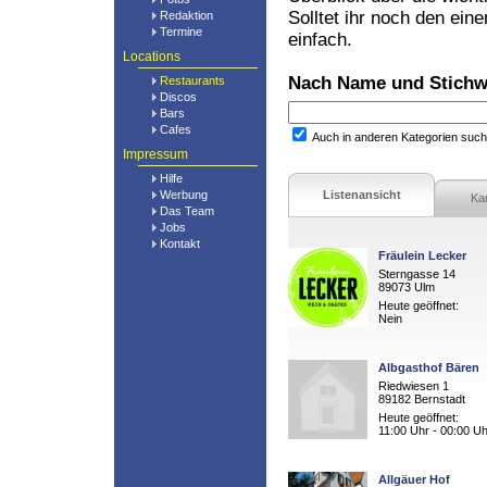
Solltet ihr noch den ein
Redaktion
Termine
einfach.
Locations
Nach Name und Stichw
Restaurants
Discos
Bars
Cafes
Auch in anderen Kategorien suc
Impressum
Hilfe
Werbung
Listenansicht
Ka
Das Team
Jobs
Kontakt
Fräulein Lecker
Sterngasse 14
89073 Ulm
Heute geöffnet:
Nein
Albgasthof Bären
Riedwiesen 1
89182 Bernstadt
Heute geöffnet:
11:00 Uhr - 00:00 Uh
Allgäuer Hof