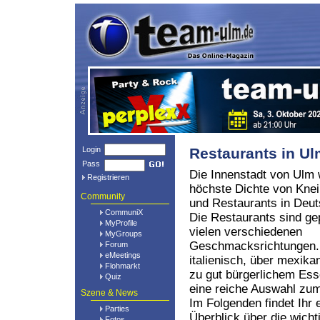
Login
Restaurants in U
Pass
Die Innenstadt von Ulm 
Registrieren
höchste Dichte von Kne
Community
und Restaurants in Deut
CommuniX
Die Restaurants sind ge
MyProfile
vielen verschiedenen
MyGroups
Geschmacksrichtungen.
Forum
eMeetings
italienisch, über mexikan
Flohmarkt
zu gut bürgerlichem Ess
Quiz
eine reiche Auswahl z
Szene & News
Im Folgenden findet Ihr 
Parties
Überblick über die wich
Fotos