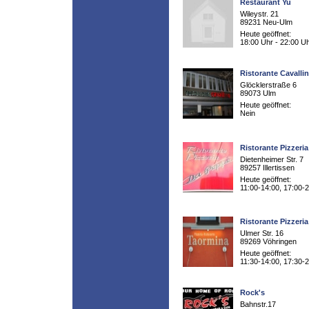
Restaurant Yu
Wileystr. 21
89231 Neu-Ulm
Heute geöffnet:
18:00 Uhr - 22:00 U
Ristorante Cavalli
Glöcklerstraße 6
89073 Ulm
Heute geöffnet:
Nein
Ristorante Pizzeri
Dietenheimer Str. 7
89257 Illertissen
Heute geöffnet:
11:00-14:00, 17:00-
Ristorante Pizzeri
Ulmer Str. 16
89269 Vöhringen
Heute geöffnet:
11:30-14:00, 17:30-
Rock's
Bahnstr.17