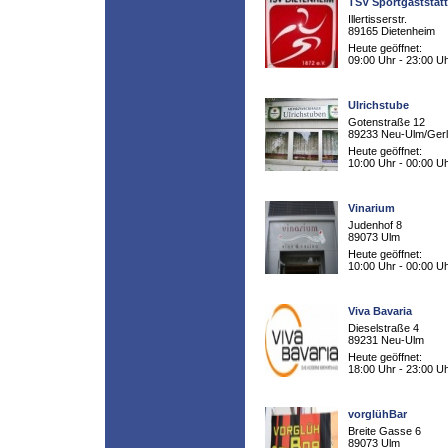
TSV Sportgaststät
Illertisserstr.
89165 Dietenheim
Heute geöffnet:
09:00 Uhr - 23:00 U
Ulrichstube
Gotenstraße 12
89233 Neu-Ulm/Ger
Heute geöffnet:
10:00 Uhr - 00:00 U
Vinarium
Judenhof 8
89073 Ulm
Heute geöffnet:
10:00 Uhr - 00:00 U
Viva Bavaria
Dieselstraße 4
89231 Neu-Ulm
Heute geöffnet:
18:00 Uhr - 23:00 U
vorglühBar
Breite Gasse 6
89073 Ulm