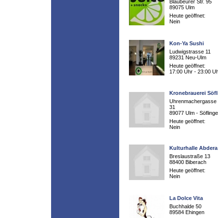
Blaubeurer Str. 95
89075 Ulm
Heute geöffnet:
Nein
Kon-Ya Sushi
Ludwigstrasse 11
89231 Neu-Ulm
Heute geöffnet:
17:00 Uhr - 23:00 U
Kronebrauerei Söf
Uhrenmachergasse 
31
89077 Ulm - Söfling
Heute geöffnet:
Nein
Kulturhalle Abdera
Breslaustraße 13
88400 Biberach
Heute geöffnet:
Nein
La Dolce Vita
Buchhalde 50
89584 Ehingen