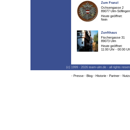
Zum Franzl
Ochsengasse 2
89077 Ulm-Söflingen
Heute geöffnet:
Nein
Zunfthaus
Fischergasse 31
89073 Ulm
Heute geöffnet:
11:00 Uhr - 00:00 Uh
(c) 1999 - 2026 team-ulm.de - all rights res
-
Presse
-
Blog
-
Historie
-
Partner
-
Nutz