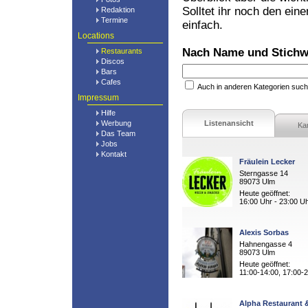
Solltet ihr noch den ein
Redaktion
Termine
einfach.
Locations
Nach Name und Stichw
Restaurants
Discos
Bars
Cafes
Auch in anderen Kategorien suc
Impressum
Hilfe
Werbung
Listenansicht
Ka
Das Team
Jobs
Kontakt
Fräulein Lecker
Sterngasse 14
89073 Ulm
Heute geöffnet:
16:00 Uhr - 23:00 U
Alexis Sorbas
Hahnengasse 4
89073 Ulm
Heute geöffnet:
11:00-14:00, 17:00-
Alpha Restaurant