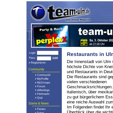
Login
Restaurants in U
Pass
Die Innenstadt von Ulm 
Registrieren
höchste Dichte von Kne
Community
und Restaurants in Deut
CommuniX
Die Restaurants sind ge
MyProfile
vielen verschiedenen
MyGroups
Geschmacksrichtungen.
Forum
eMeetings
italienisch, über mexikan
Flohmarkt
zu gut bürgerlichem Ess
Quiz
eine reiche Auswahl z
Szene & News
Im Folgenden findet Ihr 
Parties
Überblick über die wich
Fotos