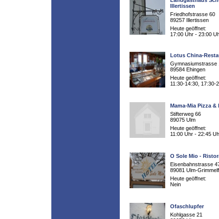
Landgasthaus Sch
Illertissen
Friedhofstrasse 60
89257 Illertissen
Heute geöffnet:
17:00 Uhr - 23:00 U
Lotus China-Resta
Gymnasiumstrasse 
89584 Ehingen
Heute geöffnet:
11:30-14:30, 17:30-
Mama-Mia Pizza &
Stifterweg 66
89075 Ulm
Heute geöffnet:
11:00 Uhr - 22:45 Uh
O Sole Mio - Risto
Eisenbahnstrasse 4
89081 Ulm-Grimmelf
Heute geöffnet:
Nein
Ofaschlupfer
Kohlgasse 21