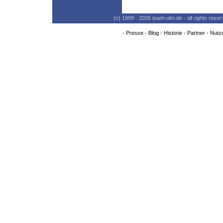
(c) 1999 - 2026 team-ulm.de - all rights res
-
Presse
-
Blog
-
Historie
-
Partner
-
Nutz