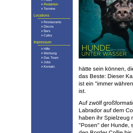
Redaktion
Termine
Locations
Restaurants
Discos
Bars
Cafes
Impressum
Hilfe
Werbung
Das Team
Jobs
Kontakt
hätte sein können, d
das Beste: Dieser Kal
ist ein "immer währe
ist.
Auf zwölf großformat
Labrador auf dem Co
haben ihr Spielzeug m
"Posen" der Hunde, s
den Border Collie bi