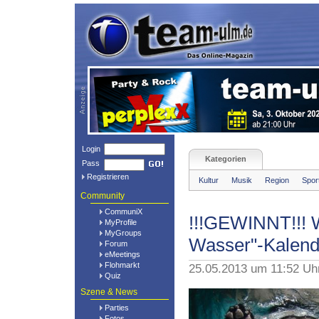
Login
Kategorien
Pass
Registrieren
Kultur
Musik
Region
Spor
Community
CommuniX
!!!GEWINNT!!! W
MyProfile
MyGroups
Wasser"-Kalend
Forum
eMeetings
Flohmarkt
25.05.2013 um 11:52 Uh
Quiz
Szene & News
Parties
Fotos