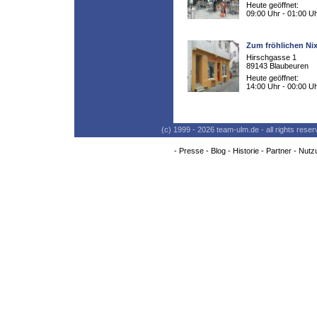
Heute geöffnet:
09:00 Uhr - 01:00 U
Zum fröhlichen Ni
Hirschgasse 1
89143 Blaubeuren
Heute geöffnet:
14:00 Uhr - 00:00 U
(c) 1999 - 2026 team-ulm.de - all rights res
-
Presse
-
Blog
-
Historie
-
Partner
-
Nutz