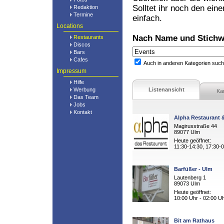
Solltet ihr noch den ein
Redaktion
Termine
einfach.
Locations
Nach Name und Stichw
Restaurants
Discos
Bars
Cafes
Auch in anderen Kategorien suc
Impressum
Hilfe
Werbung
Listenansicht
Ka
Das Team
Jobs
Kontakt
Alpha Restaurant
Magirusstraße 44
89077 Ulm
Heute geöffnet:
11:30-14:30, 17:30-
Barfüßer - Ulm
Lautenberg 1
89073 Ulm
Heute geöffnet:
10:00 Uhr - 02:00 U
Bit am Rathaus