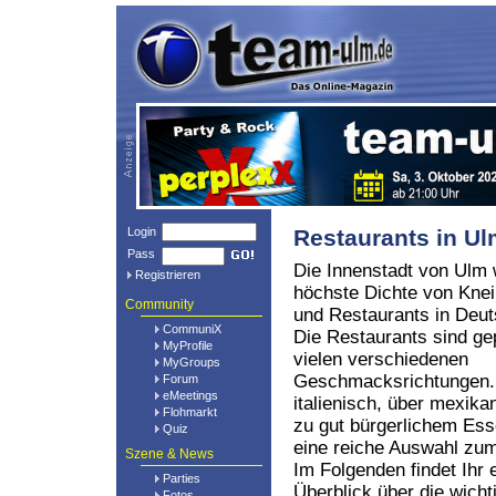
Login
Restaurants in U
Pass
Die Innenstadt von Ulm 
Registrieren
höchste Dichte von Kne
Community
und Restaurants in Deut
CommuniX
Die Restaurants sind ge
MyProfile
vielen verschiedenen
MyGroups
Geschmacksrichtungen.
Forum
eMeetings
italienisch, über mexikan
Flohmarkt
zu gut bürgerlichem Ess
Quiz
eine reiche Auswahl z
Szene & News
Im Folgenden findet Ihr 
Parties
Überblick über die wich
Fotos