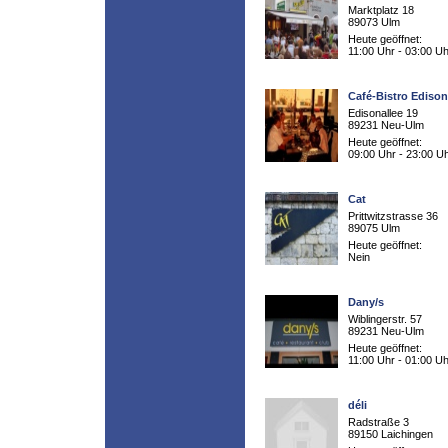
Marktplatz 18
89073 Ulm
Heute geöffnet:
11:00 Uhr - 03:00 Uh
Café-Bistro Ediso
Edisonallee 19
89231 Neu-Ulm
Heute geöffnet:
09:00 Uhr - 23:00 U
Cat
Prittwitzstrasse 36
89075 Ulm
Heute geöffnet:
Nein
Dany/s
Wiblingerstr. 57
89231 Neu-Ulm
Heute geöffnet:
11:00 Uhr - 01:00 Uh
déli
Radstraße 3
89150 Laichingen