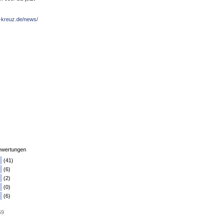
s-kreuz.de/news/
wertungen
(41)
(6)
(2)
(0)
(6)
59