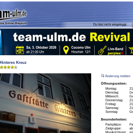
Du bist nicht eingeloggt.
Hinteres Kreuz
Änderung melden
Öffnungszeiten:
Montag:
21
Dienstag:
Ge
Mittwoch:
Ge
Donnerstag:
21
Freitag:
21
Samstag:
21
Sonntag:
Ge
Besonderheiten:
Parkplätze:
Pa
Zielgruppe:
ab
Musikrichtung:
vo