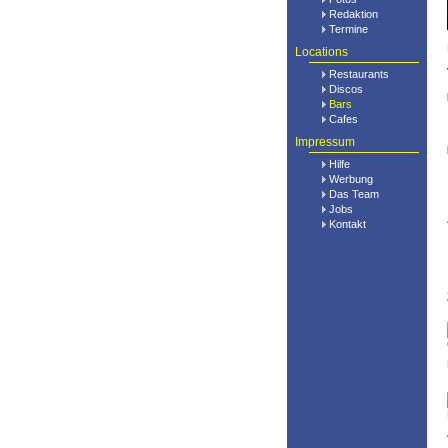
Redaktion
Termine
Locations
Restaurants
Discos
Bars
Cafes
Impressum
Hilfe
Werbung
Das Team
Jobs
Kontakt