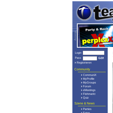
Login
Pass
Registrieren
Community
CommuniX
MyProfile
MyGroups
Forum
eMeetings
Flohmarkt
Quiz
Szene & News
Parties
Fotos