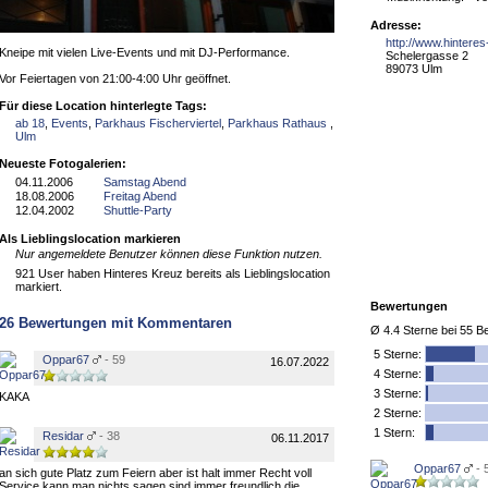
Adresse:
http://www.hintere
Kneipe mit vielen Live-Events und mit DJ-Performance.
Schelergasse 2
89073 Ulm
Vor Feiertagen von 21:00-4:00 Uhr geöffnet.
Für diese Location hinterlegte Tags:
ab 18
,
Events
,
Parkhaus Fischerviertel
,
Parkhaus Rathaus
,
Ulm
Neueste Fotogalerien:
04.11.2006
Samstag Abend
18.08.2006
Freitag Abend
12.04.2002
Shuttle-Party
Als Lieblingslocation markieren
Nur angemeldete Benutzer können diese Funktion nutzen.
921 User haben Hinteres Kreuz bereits als Lieblingslocation
markiert.
Bewertungen
26
Bewertungen mit Kommentaren
Ø
4.4
Sterne bei
55
Be
5
Sterne:
Oppar67
- 59
16.07.2022
4 Sterne:
3 Sterne:
KAKA
2 Sterne:
1 Stern:
Residar
- 38
06.11.2017
Oppar67
- 
an sich gute Platz zum Feiern aber ist halt immer Recht voll
Service kann man nichts sagen sind immer freundlich die