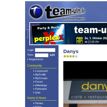
Login
Danys
Pass
Registrieren
Community
CommuniX
MyProfile
MyGroups
Forum
eMeetings
Flohmarkt
Quiz
Szene & News
Parties
Fotos