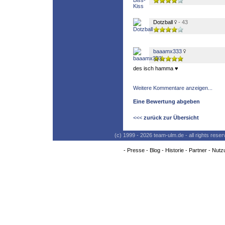
Dotzball
- 43
baaamx333
des isch hamma ♥
Weitere Kommentare anzeigen...
Eine Bewertung abgeben
<<<
zurück zur Übersicht
(c) 1999 - 2026 team-ulm.de - all rights res
-
Presse
-
Blog
-
Historie
-
Partner
-
Nutz