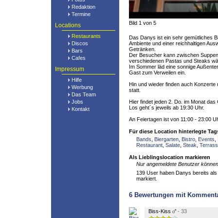
Redaktion
Termine
Bild 1 von 5
Locations
Restaurants
Das Danys ist ein sehr gemütliches 
Discos
Ambiente und einer reichhaltigen Aus
Getränken.
Bars
Der Besucher kann zwischen Suppen, 
Cafes
verschiedenen Pastas und Steaks wä
Im Sommer läd eine sonnige Außenter
Impressum
Gast zum Verweilen ein.
Hilfe
Hin und wieder finden auch Konzerte
Werbung
statt.
Das Team
Jobs
Hier findet jeden 2. Do. im Monat das
Los geht´s jeweils ab 19:30 Uhr.
Kontakt
An Feiertagen ist von 11:00 - 23:00 Uh
Für diese Location hinterlegte Tag
Bands
,
Biergarten
,
Bistro
,
Events
,
Restaurant
,
Salate
,
Steak
,
Terras
Als Lieblingslocation markieren
Nur angemeldete Benutzer können 
139 User haben Danys bereits als 
markiert.
6
Bewertungen mit Komment
Biss-Kiss
- 33