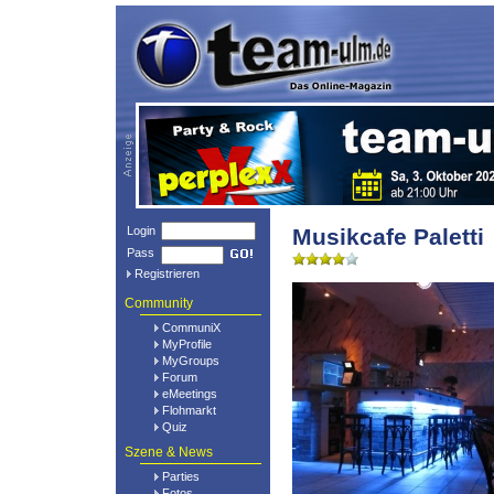
Login
Musikcafe Paletti
Pass
Registrieren
Community
CommuniX
MyProfile
MyGroups
Forum
eMeetings
Flohmarkt
Quiz
Szene & News
Parties
Fotos