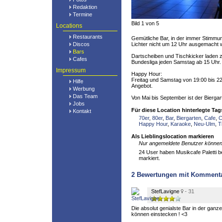
Redaktion
Termine
Bild 1 von 5
Locations
Restaurants
Gemütliche Bar, in der immer Stimmun
Discos
Lichter nicht um 12 Uhr ausgemacht 
Bars
Dartscheiben und Tischkicker laden 
Cafes
Bundesliga jeden Samstag ab 15 Uhr.
Impressum
Happy Hour:
Freitag und Samstag von 19:00 bis 22
Hilfe
Angebot.
Werbung
Das Team
Von Mai bis September ist der Biergar
Jobs
Für diese Location hinterlegte Tag
Kontakt
70er
,
80er
,
Bar
,
Biergarten
,
Cafe
,
C
Happy Hour
,
Karaoke
,
Neu-Ulm
,
T
Als Lieblingslocation markieren
Nur angemeldete Benutzer können 
24 User haben Musikcafe Paletti ber
markiert.
2
Bewertungen mit Komment
StefLavigne
- 31
Die absolut genialste Bar in der gan
können einstecken ! <3