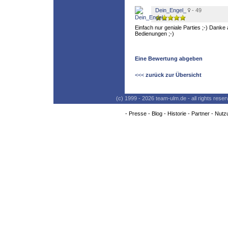
Dein_Engel_
- 49
Einfach nur geniale Parties ;-) Danke
Bedienungen ;-)
Eine Bewertung abgeben
<<<
zurück zur Übersicht
(c) 1999 - 2026 team-ulm.de - all rights res
-
Presse
-
Blog
-
Historie
-
Partner
-
Nutz