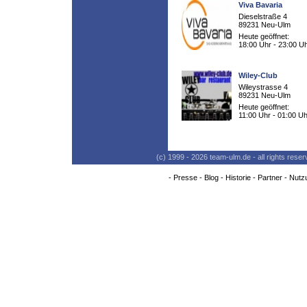
Viva Bavaria
Dieselstraße 4
89231 Neu-Ulm
Heute geöffnet:
18:00 Uhr - 23:00 U
Wiley-Club
Wileystrasse 4
89231 Neu-Ulm
Heute geöffnet:
11:00 Uhr - 01:00 Uh
(c) 1999 - 2026 team-ulm.de - all rights res
-
Presse
-
Blog
-
Historie
-
Partner
-
Nutz