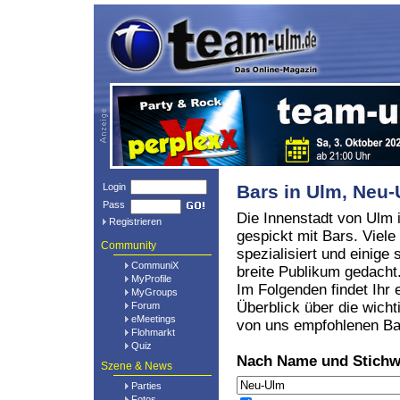
Login
Bars in Ulm, Ne
Pass
Die Innenstadt von Ulm i
Registrieren
gespickt mit Bars. Viele
Community
spezialisiert und einige 
CommuniX
breite Publikum gedacht
MyProfile
Im Folgenden findet Ihr 
MyGroups
Überblick über die wicht
Forum
eMeetings
von uns empfohlenen Ba
Flohmarkt
Quiz
Nach Name und Stichw
Szene & News
Parties
Fotos