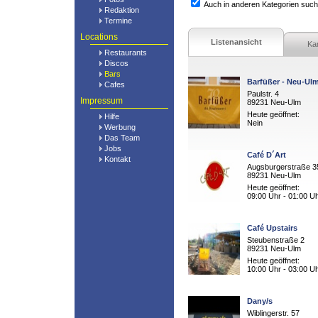
Auch in anderen Kategorien suc
Redaktion
Termine
Locations
Listenansicht
Ka
Restaurants
Discos
Bars
Barfüßer - Neu-Ul
Cafes
Paulstr. 4
Impressum
89231 Neu-Ulm
Heute geöffnet:
Hilfe
Nein
Werbung
Das Team
Jobs
Café D´Art
Kontakt
Augsburgerstraße 3
89231 Neu-Ulm
Heute geöffnet:
09:00 Uhr - 01:00 U
Café Upstairs
Steubenstraße 2
89231 Neu-Ulm
Heute geöffnet:
10:00 Uhr - 03:00 U
Dany/s
Wiblingerstr. 57