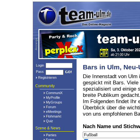
Login
Bars in Ulm, Ne
Pass
Die Innenstadt von Ulm i
Registrieren
gespickt mit Bars. Viele
Community
spezialisiert und einige 
CommuniX
breite Publikum gedacht
MyProfile
Im Folgenden findet Ihr 
MyGroups
Überblick über die wicht
Forum
eMeetings
von uns empfohlenen Ba
Flohmarkt
Quiz
Nach Name und Stichw
Szene & News
Parties
Fotos