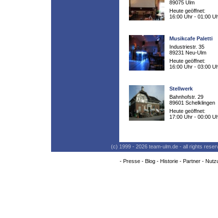
89075 Ulm
Heute geöffnet:
16:00 Uhr - 01:00 U
Musikcafe Paletti
Industriestr. 35
89231 Neu-Ulm
Heute geöffnet:
16:00 Uhr - 03:00 U
Stellwerk
Bahnhofstr. 29
89601 Schelklingen
Heute geöffnet:
17:00 Uhr - 00:00 U
(c) 1999 - 2026 team-ulm.de - all rights res
-
Presse
-
Blog
-
Historie
-
Partner
-
Nutz