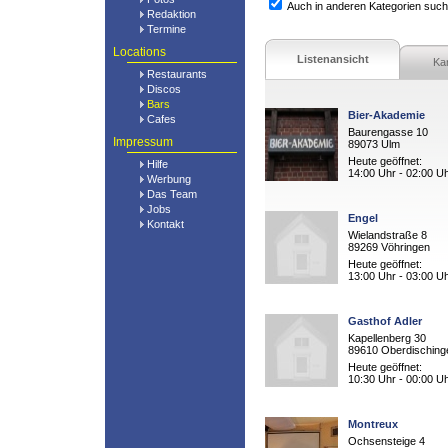
Auch in anderen Kategorien suc
Redaktion
Termine
Locations
Listenansicht
Ka
Restaurants
Discos
Bars
Bier-Akademie
Cafes
Baurengasse 10
Impressum
89073 Ulm
Heute geöffnet:
Hilfe
14:00 Uhr - 02:00 U
Werbung
Das Team
Jobs
Engel
Kontakt
Wielandstraße 8
89269 Vöhringen
Heute geöffnet:
13:00 Uhr - 03:00 U
Gasthof Adler
Kapellenberg 30
89610 Oberdisching
Heute geöffnet:
10:30 Uhr - 00:00 U
Montreux
Ochsensteige 4