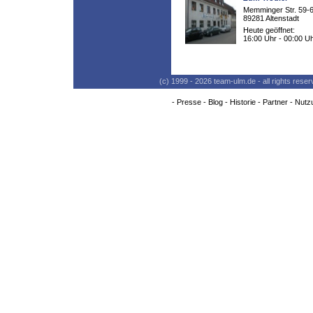
Memminger Str. 59-
89281 Altenstadt
Heute geöffnet:
16:00 Uhr - 00:00 U
(c) 1999 - 2026 team-ulm.de - all rights res
-
Presse
-
Blog
-
Historie
-
Partner
-
Nutz