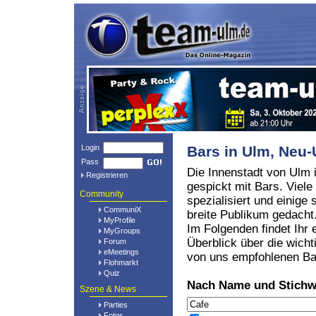
Login
Bars in Ulm, Ne
Pass
Die Innenstadt von Ulm i
Registrieren
gespickt mit Bars. Viele
Community
spezialisiert und einige 
CommuniX
breite Publikum gedacht
MyProfile
Im Folgenden findet Ihr 
MyGroups
Überblick über die wicht
Forum
eMeetings
von uns empfohlenen Ba
Flohmarkt
Quiz
Nach Name und Stichw
Szene & News
Parties
Fotos