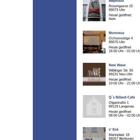
Mephisto
Rosengasse 15
89073 Ulm
Heute geöffnet:
Nein
Montreux
Ochsensteige 4
89075 Ulm
Heute geöffnet:
16:00 Uhr - 01:00 U
New Wave
Wiblinger Str. 55
89231 Neu-Ulm
Heute geöffnet:
10:00 Uhr - 21:00 U
Q´s Billard-Cafe
Olgastraße 1
89129 Langenau
Heute geöffnet:
08:00 Uhr - 02:00 U
s' Eck
Marktplatz 18
89257 Illertissen