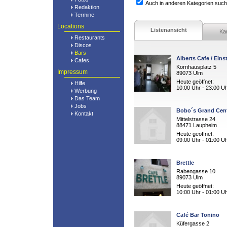
Auch in anderen Kategorien suc
Redaktion
Termine
Locations
Listenansicht
Ka
Restaurants
Discos
Bars
Alberts Cafe / Ein
Cafes
Kornhausplatz 5
Impressum
89073 Ulm
Heute geöffnet:
Hilfe
10:00 Uhr - 23:00 U
Werbung
Das Team
Jobs
Bobo´s Grand Cent
Kontakt
Mittelstrasse 24
88471 Laupheim
Heute geöffnet:
09:00 Uhr - 01:00 U
Brettle
Rabengasse 10
89073 Ulm
Heute geöffnet:
10:00 Uhr - 01:00 U
Café Bar Tonino
Küfergasse 2