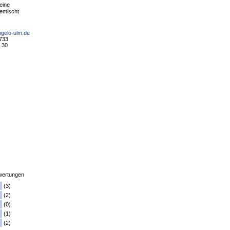
eine
emischt
ngelo-ulm.de
7733
 30
ertungen
(3)
(2)
(0)
(1)
(2)