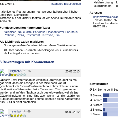
Kleiderordnung:
k
Bild 1 von 3
nächstes Bild anzeigen
Musikrichtung:
g
Italienisches Restaurant mit hochwertiger Italienischer Küche
Adresse:
und Pizza. Gemütliche
http://www.michela
Terrasse auf der Ulmer Stadtmauer. Am Abend im romantisches
Telefon: 0731/159
Ambiente.
Herdbruckerstraße
89075 Ulm
Für diese Location hinterlegte Tags:
Italienisch
,
Neue Mitte
,
Parkhaus Fischerviertel
,
Parkhaus
Rathaus
,
Pizza
,
Restaurant
,
Terrasse
,
Ulm
Als Lieblingslocation markieren
Nur angemeldete Benutzer können diese Funktion nutzen.
40 User haben Ristorante Michelangelo vini-cucina bereits
als Lieblingslocation markiert.
3
Bewertungen mit Kommentaren
Bigfoot29
- 46
20.01.2013
Obacht! Zwar interessantes Ambiente, allerdings geht es mal
gar nicht, dass die Lasagne in der Mitte noch kalt ist,
Bewertungen
geschmacklich "neutral" (also nach nix schmeckt) und einem
die Gewürzmühlen mitten beim Essen vom Tisch genommen
Ø
3.4
Sterne bei
8
Bew
werden und auf den Nachbartisch gestellt werden, weil da jetzt
5
Sterne:
Gäste hingekommen sind. Und auch wenn man die natürlichen
Zutaten herausschmecken konnte, kann ich diese Katastrophe
4 Sterne:
fürs ESSEN nicht empfehlen.
3 Sterne:
2 Sterne:
_symbol_
- 49
04.06.2012
1 Stern: