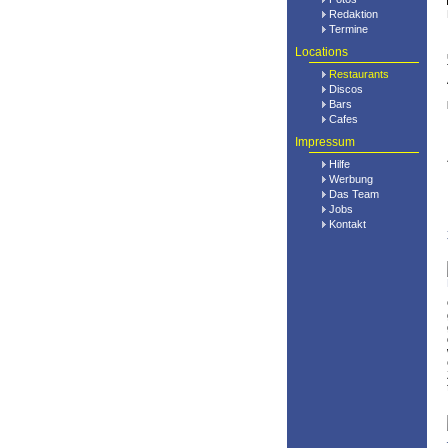
Redaktion
Termine
Locations
Restaurants
Discos
Bars
Cafes
Impressum
Hilfe
Werbung
Das Team
Jobs
Kontakt