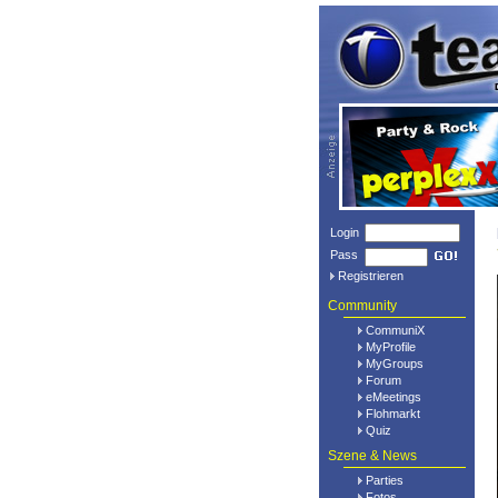
Login
Pass
Registrieren
Community
CommuniX
MyProfile
MyGroups
Forum
eMeetings
Flohmarkt
Quiz
Szene & News
Parties
Fotos