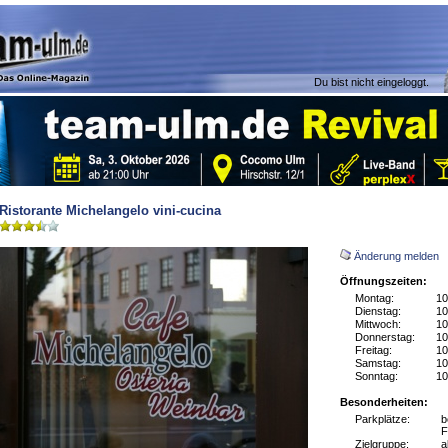
Du bist nicht eingeloggt.
Ristorante Michelangelo vini-cucina
Änderung melden
Öffnungszeiten:
Montag:
10
Dienstag:
10
Mittwoch:
10
Donnerstag:
10
Freitag:
10
Samstag:
10
Sonntag:
10
Besonderheiten:
Parkplätze:
b
F
Zielgruppe:
a