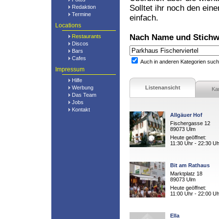
Solltet ihr noch den ein
Redaktion
Termine
einfach.
Locations
Nach Name und Stichw
Restaurants
Discos
Bars
Cafes
Auch in anderen Kategorien suc
Impressum
Hilfe
Werbung
Listenansicht
Ka
Das Team
Jobs
Kontakt
Allgäuer Hof
Fischergasse 12
89073 Ulm
Heute geöffnet:
11:30 Uhr - 22:30 Uh
Bit am Rathaus
Marktplatz 18
89073 Ulm
Heute geöffnet:
11:00 Uhr - 22:00 Uh
Ella