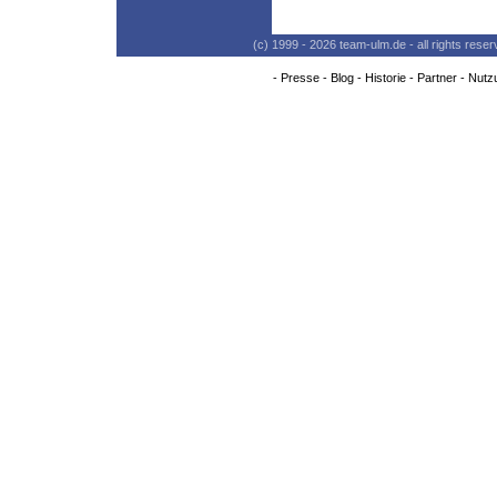
(c) 1999 - 2026 team-ulm.de - all rights res
-
Presse
-
Blog
-
Historie
-
Partner
-
Nutz