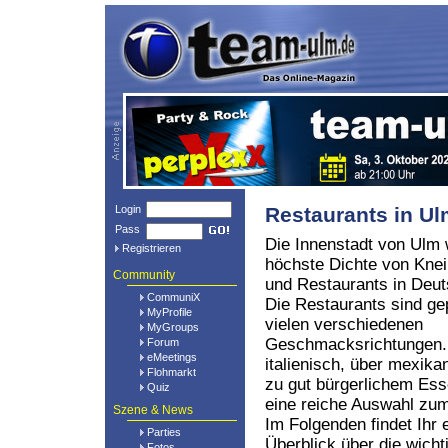
Login
Restaurants in U
Pass
Die Innenstadt von Ulm 
Registrieren
höchste Dichte von Kne
Community
und Restaurants in Deut
CommuniX
Die Restaurants sind ge
MyProfile
vielen verschiedenen
MyGroups
Geschmacksrichtungen.
Forum
eMeetings
italienisch, über mexikan
Flohmarkt
zu gut bürgerlichem Ess
Quiz
eine reiche Auswahl z
Szene & News
Im Folgenden findet Ihr 
Parties
Überblick über die wich
Fotos