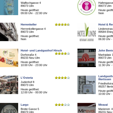
Walfischgasse 4
Hafengasse
89073 Ulm
89073 Ulm
Heute geöffnet:
Heute geöff
09:00 Uhr - 22:00 Uhr
Nein
Herrenkeller
Hotel & Re
Herrenkellergasse 4
Lindenstras
89073 Ulm
89584 Ehin
Heute geöffnet:
Heute geöff
Nein
06:00 Uhr -
Hotel- und Landgasthof Hirsch
John Bent
Dorfstraße 4
Marktplatz 
89233 Neu-Ulm
89073 Ulm
Heute geöffnet:
Heute geöff
10:00 Uhr - 23:00 Uhr
11:30 Uhr -
Landgasth
L'Osteria
Illertissen
Judenhof 8
Friedhofstr
89073 Ulm
89257 Illert
Heute geöffnet:
Heute geöff
12:00 Uhr - 00:00 Uhr
10:00 Uhr -
Largo
Miraval
Breite Gasse 5
Marienstr. 4
89073 Ulm
89231 Neu