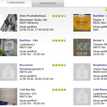
Listenansicht
Kartenansicht
Altes Posthalterhaus
Barfüßer -
Memminger Straße 14b
Paulstr. 4
89257 Illertissen
89231 Neu
Heute geöffnet:
Heute geöff
12:00-14:30, 17:30-02:00 Uhr
Nein
Barfüßer - Ulm
Becker´s
Lautenberg 1
Theodor-Pfi
89073 Ulm
89073 Ulm
Heute geöffnet:
Heute geöff
10:00 Uhr - 01:00 Uhr
10:00 Uhr -
Boccaccio
Burgthals
Michelsbergstraße 8
Untere Hau
89075 Ulm
89269 Vöhr
Heute geöffnet:
Heute geöff
11:30-14:00, 18:00-21:00 Uhr
11:30-14:00
Café Bar Nia
Café Bistr
Hirschstr. 12/1
Laupheimers
89073 Ulm
88483 Burg
Heute geöffnet:
Heute geöff
12:00 Uhr - 05:00 Uhr
12:00 Uhr -