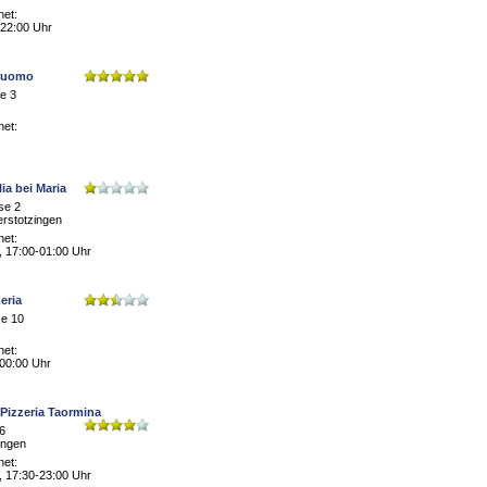
net:
 22:00 Uhr
 Duomo
e 3
net:
lia bei Maria
se 2
rstotzingen
net:
, 17:00-01:00 Uhr
zeria
e 10
net:
 00:00 Uhr
 Pizzeria Taormina
16
ingen
net:
, 17:30-23:00 Uhr