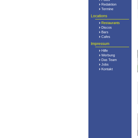
Redaktion
Termine
Locations
Restaurants
Discos
Bars
Cafes
Impressum
Hilfe
Werbung
Das Team
Jobs
Kontakt