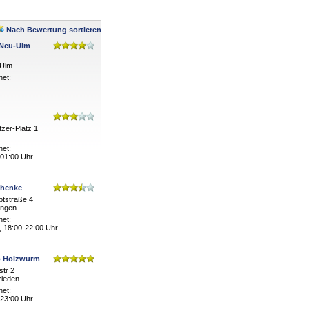
Nach Bewertung sortieren
 Neu-Ulm
-Ulm
net:
tzer-Platz 1
net:
 01:00 Uhr
chenke
ptstraße 4
ingen
net:
, 18:00-22:00 Uhr
o Holzwurm
tr 2
rieden
net:
 23:00 Uhr