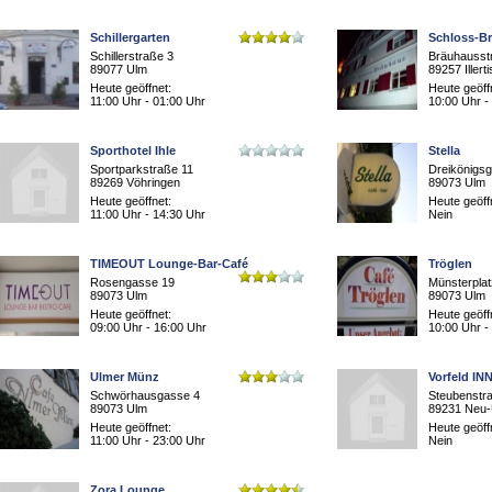
Schillergarten
Schloss-Bra
Schillerstraße 3
Bräuhausstr
89077 Ulm
89257 Illert
Heute geöffnet:
Heute geöff
11:00 Uhr - 01:00 Uhr
10:00 Uhr -
Sporthotel Ihle
Stella
Sportparkstraße 11
Dreikönigs
89269 Vöhringen
89073 Ulm
Heute geöffnet:
Heute geöff
11:00 Uhr - 14:30 Uhr
Nein
TIMEOUT Lounge-Bar-Café
Tröglen
Rosengasse 19
Münsterplat
89073 Ulm
89073 Ulm
Heute geöffnet:
Heute geöff
09:00 Uhr - 16:00 Uhr
10:00 Uhr -
Ulmer Münz
Vorfeld IN
Schwörhausgasse 4
Steubenstr
89073 Ulm
89231 Neu
Heute geöffnet:
Heute geöff
11:00 Uhr - 23:00 Uhr
Nein
Zora Lounge