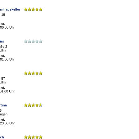
rnhauskeller
 19
net:
 00:30 Uhr
irs
aße 2
-Ulm
net:
 01:00 Uhr
. 57
-Ulm
net:
 01:00 Uhr
rtina
15
ingen
net:
 23:00 Uhr
sch