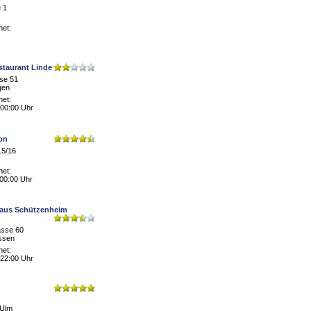
 1
net:
staurant Linde
se 51
gen
net:
 00:00 Uhr
on
15/16
net:
 00:00 Uhr
aus Schützenheim
asse 60
issen
net:
 22:00 Uhr
-Ulm