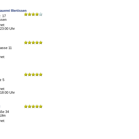
uerei Illertissen
. 17
issen
net:
 23:00 Uhr
gasse 11
net:
z 5
net:
 18:00 Uhr
N
aße 34
-Ulm
net: