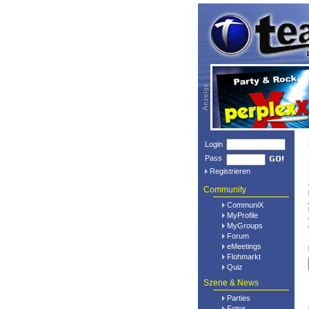
Login
Pass
Registrieren
Community
CommuniX
MyProfile
MyGroups
Forum
eMeetings
Flohmarkt
Quiz
Szene & News
Parties
Fotos