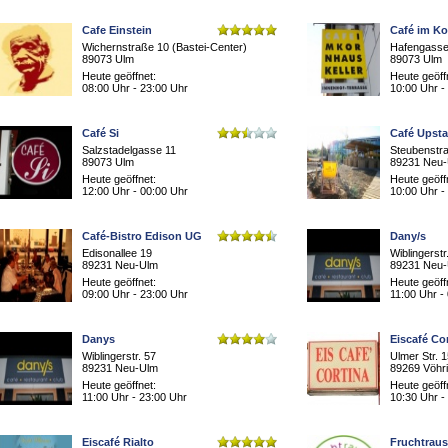
Cafe Einstein
Café im Ko
Wichernstraße 10 (Bastei-Center)
Hafengasse
89073 Ulm
89073 Ulm
Heute geöffnet:
Heute geöff
08:00 Uhr - 23:00 Uhr
10:00 Uhr -
Café Si
Café Upsta
Salzstadelgasse 11
Steubenstr
89073 Ulm
89231 Neu
Heute geöffnet:
Heute geöff
12:00 Uhr - 00:00 Uhr
10:00 Uhr -
Café-Bistro Edison UG
Dany/s
Edisonallee 19
Wiblingerstr
89231 Neu-Ulm
89231 Neu
Heute geöffnet:
Heute geöff
09:00 Uhr - 23:00 Uhr
11:00 Uhr -
Danys
Eiscafé Co
Wiblingerstr. 57
Ulmer Str. 
89231 Neu-Ulm
89269 Vöhr
Heute geöffnet:
Heute geöff
11:00 Uhr - 23:00 Uhr
10:30 Uhr -
Eiscafé Rialto
Fruchtrau