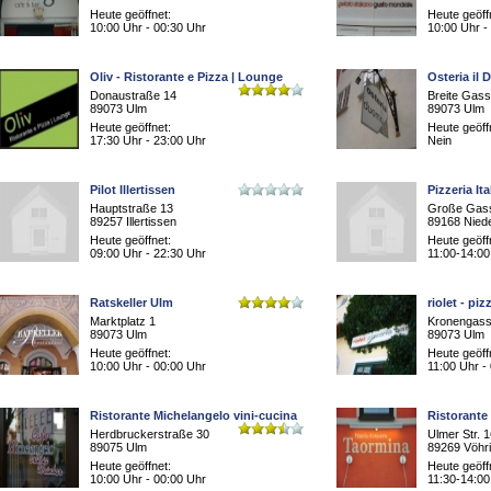
Heute geöffnet:
Heute geöff
10:00 Uhr - 00:30 Uhr
10:00 Uhr -
Oliv - Ristorante e Pizza | Lounge
Osteria il
Donaustraße 14
Breite Gass
89073 Ulm
89073 Ulm
Heute geöffnet:
Heute geöff
17:30 Uhr - 23:00 Uhr
Nein
Pilot Illertissen
Pizzeria Ita
Hauptstraße 13
Große Gas
89257 Illertissen
89168 Niede
Heute geöffnet:
Heute geöff
09:00 Uhr - 22:30 Uhr
11:00-14:00
Ratskeller Ulm
riolet - piz
Marktplatz 1
Kronengass
89073 Ulm
89073 Ulm
Heute geöffnet:
Heute geöff
10:00 Uhr - 00:00 Uhr
11:00 Uhr -
Ristorante Michelangelo vini-cucina
Ristorante
Herdbruckerstraße 30
Ulmer Str. 
89075 Ulm
89269 Vöhr
Heute geöffnet:
Heute geöff
10:00 Uhr - 00:00 Uhr
11:30-14:00