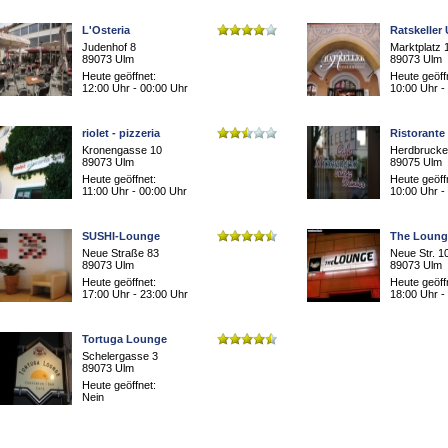
L'Osteria
Ratskeller
Judenhof 8
Marktplatz 
89073 Ulm
89073 Ulm
Heute geöffnet:
Heute geöff
12:00 Uhr - 00:00 Uhr
10:00 Uhr -
riolet - pizzeria
Ristorante
Kronengasse 10
Herdbrucke
89073 Ulm
89075 Ulm
Heute geöffnet:
Heute geöff
11:00 Uhr - 00:00 Uhr
10:00 Uhr -
SUSHI-Lounge
The Loung
Neue Straße 83
Neue Str. 1
89073 Ulm
89073 Ulm
Heute geöffnet:
Heute geöff
17:00 Uhr - 23:00 Uhr
18:00 Uhr -
Tortuga Lounge
Schelergasse 3
89073 Ulm
Heute geöffnet:
Nein