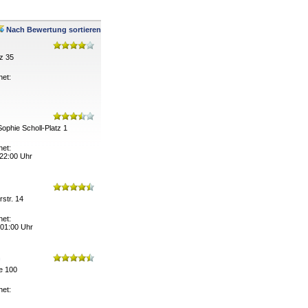
Nach Bewertung sortieren
z 35
net:
ophie Scholl-Platz 1
net:
 22:00 Uhr
str. 14
net:
 01:00 Uhr
n
e 100
net: