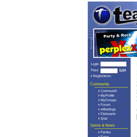
Login
Pass
Registrieren
Community
CommuniX
MyProfile
MyGroups
Forum
eMeetings
Flohmarkt
Quiz
Szene & News
Parties
Fotos