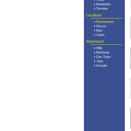
Redaktion
Termine
Locations
Restaurants
Discos
Bars
Cafes
Impressum
Hilfe
Werbung
Das Team
Jobs
Kontakt