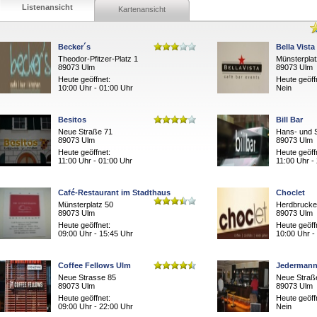
Listenansicht
Kartenansicht
Becker´s
Bella Vista
Theodor-Pfitzer-Platz 1
Münsterplat
89073 Ulm
89073 Ulm
Heute geöffnet:
Heute geöff
10:00 Uhr - 01:00 Uhr
Nein
Besitos
Bill Bar
Neue Straße 71
Hans- und S
89073 Ulm
89073 Ulm
Heute geöffnet:
Heute geöff
11:00 Uhr - 01:00 Uhr
11:00 Uhr -
Café-Restaurant im Stadthaus
Choclet
Münsterplatz 50
Herdbrucker
89073 Ulm
89073 Ulm
Heute geöffnet:
Heute geöff
09:00 Uhr - 15:45 Uhr
10:00 Uhr -
Coffee Fellows Ulm
Jederman
Neue Strasse 85
Neue Straß
89073 Ulm
89073 Ulm
Heute geöffnet:
Heute geöff
09:00 Uhr - 22:00 Uhr
Nein