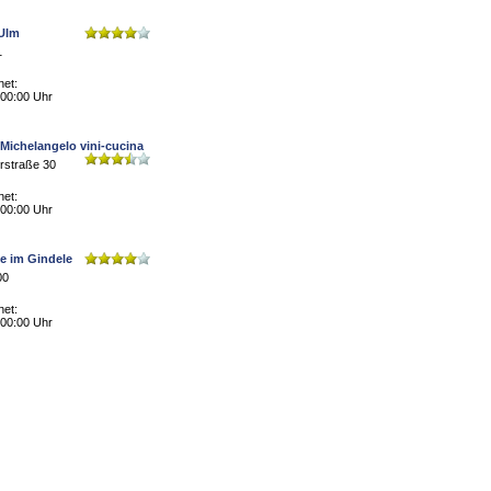
 Ulm
1
net:
 00:00 Uhr
 Michelangelo vini-cucina
rstraße 30
net:
 00:00 Uhr
e im Gindele
00
net:
 00:00 Uhr