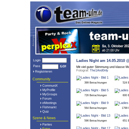
Login
Ladies Night
am 14.05.2010 
Pass
Mit viel guter Stimmung und klasse Mu
Fotograf:
The1And0nly
Registrieren
Community
399 Betrachtungen
524 
CommuniX
MyProfile
MyGroups
726 Betrachtungen
600 
Forum
eMeetings
Flohmarkt
564 Betrachtungen
1799 
Quiz
Szene & News
596 Betrachtungen
651 
Parties
Fotos