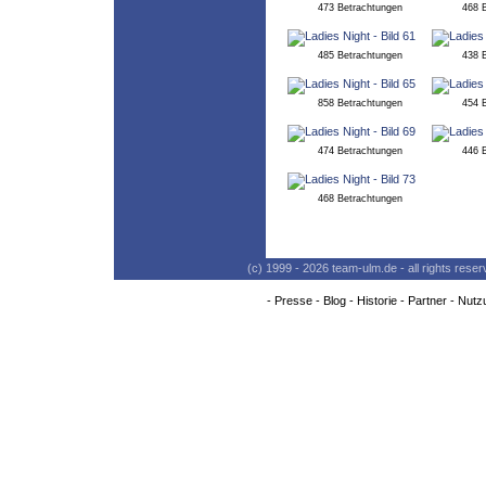
473 Betrachtungen
468 
485 Betrachtungen
438 
858 Betrachtungen
454 
474 Betrachtungen
446 
468 Betrachtungen
(c) 1999 - 2026 team-ulm.de - all rights res
-
Presse
-
Blog
-
Historie
-
Partner
-
Nutz