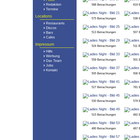
Redaktion
588 Betrachtungen
619 
Termine
Locations
575 Betrachtungen
538 
Restaurants
Discos
Bars
513 Betrachtungen
507 
Cafes
Impressum
524 Betrachtungen
511 
Hilfe
Werbung
559 Betrachtungen
501 
Das Team
Jobs
Kontakt
505 Betrachtungen
506 
527 Betrachtungen
781 
530 Betrachtungen
579 
515 Betrachtungen
492 
480 Betrachtungen
467 