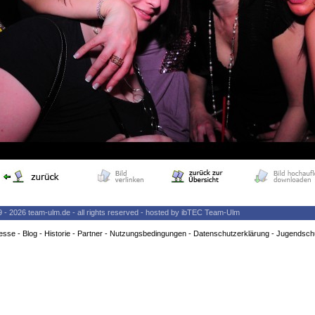
9 - 2026 team-ulm.de - all rights reserved - hosted by ibTEC Team-Ulm
esse
-
Blog
-
Historie
-
Partner
-
Nutzungsbedingungen
-
Datenschutzerklärung
-
Jugendsch