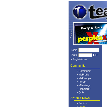
Login
Pass
Registrieren
Community
CommuniX
MyProfile
MyGroups
Forum
eMeetings
Flohmarkt
Quiz
Szene & News
Parties
Fotos