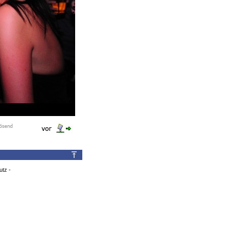
utz
-