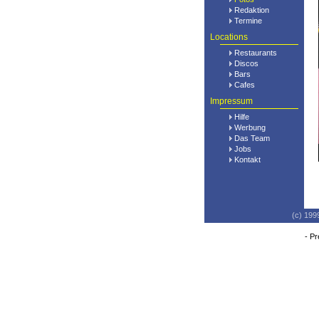
Redaktion
Termine
Locations
Restaurants
Discos
Bars
Cafes
Impressum
Hilfe
Werbung
Das Team
Jobs
Kontakt
(c) 199
-
Pr