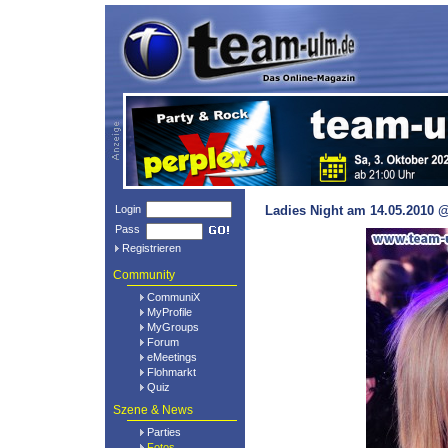
Login
Ladies Night am 14.05.2010 @
Pass
Registrieren
Community
CommuniX
MyProfile
MyGroups
Forum
eMeetings
Flohmarkt
Quiz
Szene & News
Parties
Fotos