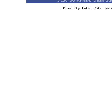
(c) 1999 - 2026 team-ulm.de - all rights res
-
Presse
-
Blog
-
Historie
-
Partner
-
Nutz