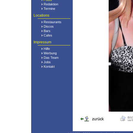
Redaktion
Termine
Locations
Restaurants
Discos
Bars
Cafes
Impressum
Hilfe
Werbung
Das Team
Jobs
Kontakt