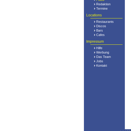
Redaktion
Termine
Locations
Restaurants
Discos
Bars
Cafes
Impressum
Hilfe
Werbung
Das Team
Jobs
Kontakt