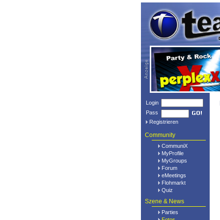
Login
Pass
Registrieren
Community
CommuniX
MyProfile
MyGroups
Forum
eMeetings
Flohmarkt
Quiz
Szene & News
Parties
Fotos