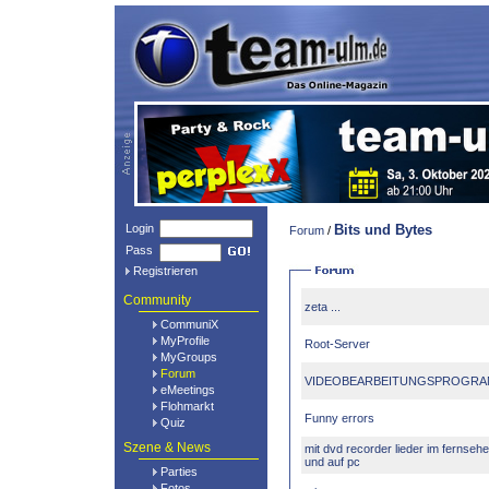
Login
Bits und Bytes
Forum
/
Pass
Registrieren
Community
zeta ...
CommuniX
MyProfile
Root-Server
MyGroups
Forum
VIDEOBEARBEITUNGSPROGRAMM
eMeetings
Flohmarkt
Funny errors
Quiz
Szene & News
mit dvd recorder lieder im fernseh
und auf pc
Parties
Fotos