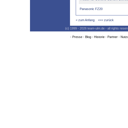
Panasonic FZ20
< zum Anfang
<<< zurück
(c) 1999 - 2026 team-ulm.de - all rights res
-
Presse
-
Blog
-
Historie
-
Partner
-
Nutz