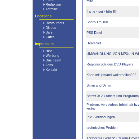
mirc
Redaktion
Termine
frame - set - hilfe !!!!!
Locations
Sharp Tm 100
Restaurants
Discos
Bars
PSS Datei
Cafes
Head-Set
Impressum
Hilfe
UMWANDLUNG VON MP3s IN WM
Werbung
Das Team
Regionscode des DVD Players
Jobs
Kontakt
Kann mir jemand weiterhelfen???
Simm und Dimm
Betrifft 3/ 2D Artists und Programm
Problem: Verzeichnis fehlerhaft bz
lesbar
PRS Verbindungen
technisches Problem
Treiber für Generic CdRom-Devic