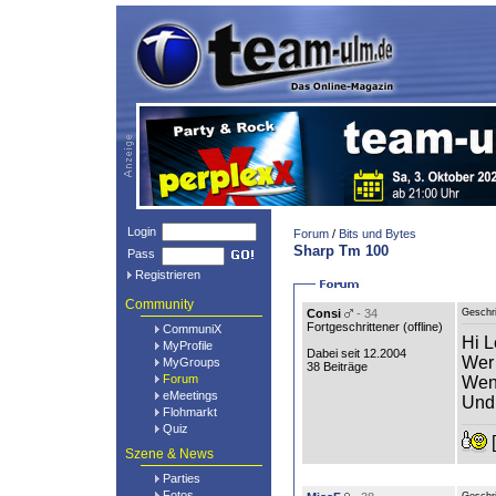
Login
Forum
/
Bits und Bytes
Sharp Tm 100
Pass
Registrieren
Community
Consi
- 34
Geschr
Fortgeschrittener (
offline
)
CommuniX
Hi L
MyProfile
Dabei seit 12.2004
Wer 
MyGroups
38 Beiträge
Forum
Wenn
eMeetings
Und 
Flohmarkt
Quiz
[
Szene & News
Parties
Fotos