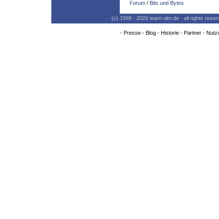
Forum
/
Bits und Bytes
(c) 1999 - 2026 team-ulm.de - all rights res
-
Presse
-
Blog
-
Historie
-
Partner
-
Nutz