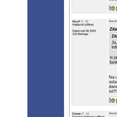
[
MissF
- 38
Geschr
Halbprofi (
offline
)
Zita
Dabei seit 08.2004
128 Beiträge
Zit
Ja,
Inf
is j
fun
Na u
sola
dann
ist?!
[
Consi
- 34
Geschr
Fortgeschrittener (
offline
)