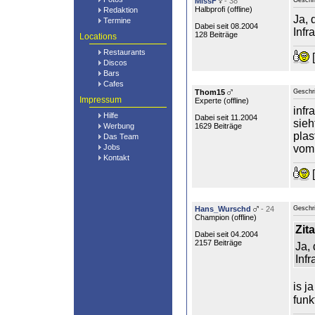
MissF
- 38
Geschr
Halbprofi (
offline
)
Redaktion
Ja, 
Termine
Dabei seit 08.2004
Infr
128 Beiträge
Locations
Restaurants
[
Discos
Bars
Cafes
Thom15
Geschr
Impressum
Experte (
offline
)
infr
Hilfe
Dabei seit 11.2004
sieh
Werbung
1629 Beiträge
plas
Das Team
Jobs
vom
Kontakt
[
Hans_Wurschd
- 24
Geschr
Champion (
offline
)
Zita
Dabei seit 04.2004
2157 Beiträge
Ja, 
Infr
is j
fun