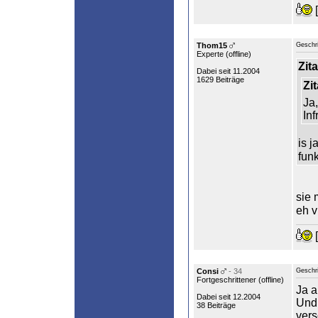
[
Thom15
Geschr
Experte (
offline
)
Zita
Dabei seit 11.2004
1629 Beiträge
Zit
Ja,
Inf
is j
fun
sie 
eh v
[
Consi
- 34
Geschr
Fortgeschrittener (
offline
)
Ja a
Dabei seit 12.2004
Und
38 Beiträge
vers