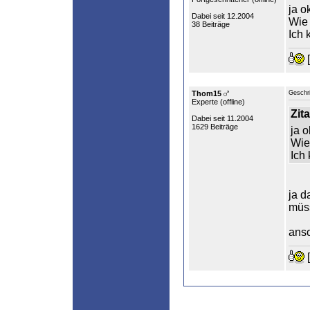
ja o
Dabei seit 12.2004
Wie 
38 Beiträge
Ich 
[
Thom15
Geschr
Experte (
offline
)
Zita
Dabei seit 11.2004
1629 Beiträge
ja o
Wie 
Ich
ja d
müss
anso
[