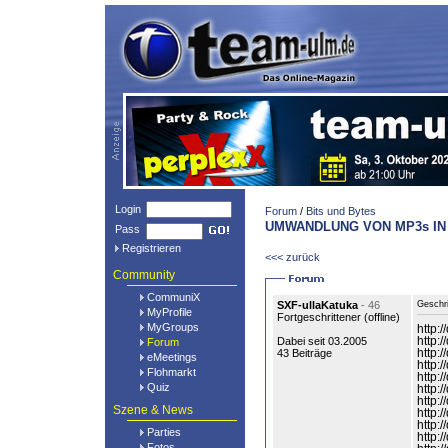
Login
Forum
/
Bits und Bytes
UMWANDLUNG VON MP3s IN 
Pass
Registrieren
<<< zurück
Community
CommuniX
SXF-ullaKatuka
- 46
Geschr
MyProfile
Fortgeschrittener (
offline
)
MyGroups
http:
Dabei seit 03.2005
http:
Forum
43 Beiträge
http:
eMeetings
http:
Flohmarkt
http:
Quiz
http:
http:
Szene & News
http:
http:
Parties
http:
Fotos