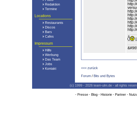
http:
http:
Redaktion
versu
Termine
http:
http:
Locations
http:
http:
Restaurants
http:
Discos
http:
Bars
Cafes
[
Impressum
&#965
Hilfe
Werbung
Das Team
Jobs
<<< zurück
Kontakt
Forum
/
Bits und Bytes
(c) 1999 - 2026 team-ulm.de - all rights res
-
Presse
-
Blog
-
Historie
-
Partner
-
Nutz