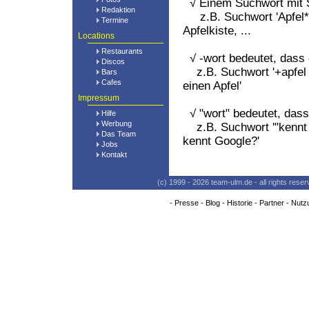
√ Einem Suchwort mit St
Redaktion
z.B. Suchwort 'Apfel*' 
Termine
Apfelkiste, ...
Locations
Restaurants
√ -wort bedeutet, dass 
Discos
z.B. Suchwort '+apfel -
Bars
Cafes
einen Apfel'
Impressum
√ "wort" bedeutet, dass
Hilfe
Werbung
z.B. Suchwort '"kennt w
Das Team
kennt Google?'
Jobs
Kontakt
(c) 1999 - 2026 team-ulm.de - all rights res
-
Presse
-
Blog
-
Historie
-
Partner
-
Nutz