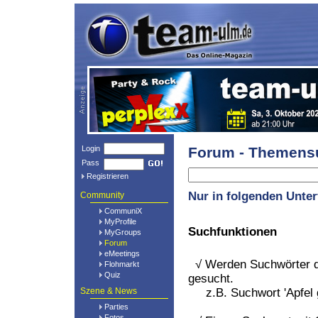
Login
Forum - Themens
Pass
Registrieren
Nur in folgenden Unte
Community
CommuniX
MyProfile
Suchfunktionen
MyGroups
Forum
eMeetings
√ Werden Suchwörter du
Flohmarkt
Quiz
gesucht.
Szene & News
z.B. Suchwort 'Apfel goo
Parties
Fotos