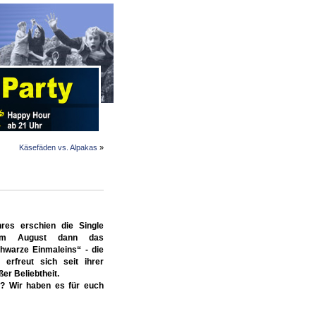
Käsefäden vs. Alpakas
»
hres erschien die Single
 im August dann das
warze Einmaleins“ - die
s erfreut sich seit ihrer
r Beliebtheit.
t? Wir haben es für euch