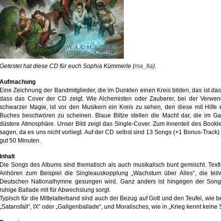
Getestet hat diese CD
für euch Sophia Kümmerle (
ma_fia
).
Aufmachung
Eine Zeichnung der Bandmitglieder, die im Dunklen einen Kreis bilden, das ist das 
dass das Cover der CD zeigt. Wie Alchemisten oder Zauberer, bei der Verwe
schwarzer Magie, ist vor den Musikern ein Kreis zu sehen, den diese mit Hilfe 
Buches beschwören zu scheinen. Blaue Blitze stellen die Macht dar, die im Gan
düstere Atmosphäre.
Unser Bild zeigt das Single-Cover.
Zum Innenteil des Bookle
sagen, da es uns nicht vorliegt. Auf der CD selbst sind 13 Songs (+1 Bonus-Track
gut 50 Minuten.
Inhalt
Die Songs des Albums sind thematisch als auch musikalisch bunt gemischt. Textlic
Anhören zum Beispiel die Singleauskopplung „Wachstum über Alles“, die teil
Deutschen Nationalhymne gesungen wird. Ganz anders ist hingegen der Song
ruhige Ballade mit für Abwechslung sorgt.
Typisch für die Mittelalterband sind auch der Bezug auf Gott und den Teufel, wie 
„Satansfall“, IX“ oder „Gallgenballade“, und Moralisches, wie in „Krieg kennt keine 