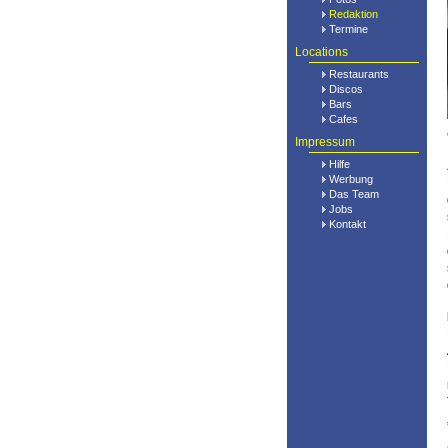
Redaktion
Termine
Locations
Restaurants
Discos
Bars
Cafes
Impressum
Hilfe
Werbung
Das Team
Jobs
Kontakt