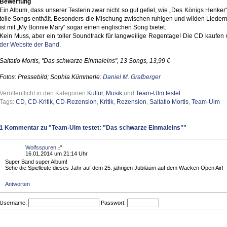
Bewertung
Ein Album, dass unserer Testerin zwar nicht so gut gefiel, wie „Des Königs Henker“
tolle Songs enthält. Besonders die Mischung zwischen ruhigen und wilden Liedern 
ist mit „My Bonnie Mary“ sogar einen englischen Song bietet.
Kein Muss, aber ein toller Soundtrack für langweilige Regentage! Die CD kaufen 
der Website der Band
.
Saltatio Mortis, "Das schwarze Einmaleins", 13 Songs, 13,99 €
Fotos: Pressebild;
Sophia Kümmerle:
Daniel M. Grafberger
Veröffentlicht in den Kategorien:
Kultur
,
Musik
und
Team-Ulm testet
Tags:
CD
,
CD-Kritik
,
CD-Rezension
,
Kritik
,
Rezension
,
Saltatio Mortis
,
Team-Ulm
1
Kommentar zu "Team-Ulm testet: "Das schwarze Einmaleins""
Wolfsspuren
16.01.2014 um 21:14 Uhr
Super Band super Album!
Sehe die Spielleute dieses Jahr auf dem 25. jährigen Jubiläum auf dem Wacken Open Air!
Antworten
Username:
Passwort: