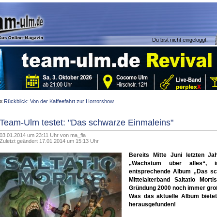
Du bist nicht eingeloggt.
«
Rückblick: Von der Kaffeefahrt zur Horrorshow
Team-Ulm testet: "Das schwarze Einmaleins"
03.01.2014 um 23:11 Uhr von
ma_fia
Zuletzt geändert 17.01.2014 um 15:13 Uhr
Bereits Mitte Juni letzten Ja
„Wachstum über alles“,
entsprechende Album „Das sch
Mittelalterband Saltatio Morti
Gründung 2000 noch immer große
Was das aktuelle Album biete
herausgefunden!