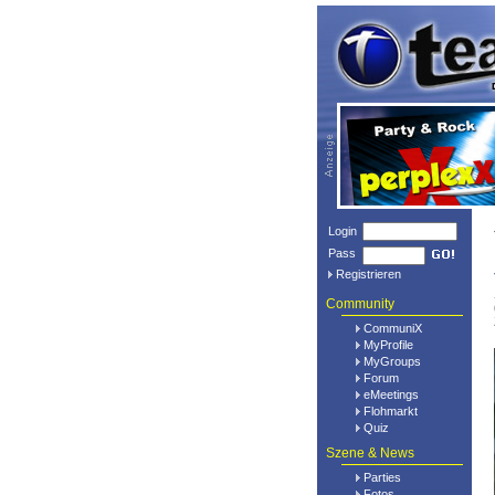
Login
Pass
Registrieren
Community
CommuniX
MyProfile
MyGroups
Forum
eMeetings
Flohmarkt
Quiz
Szene & News
Parties
Fotos