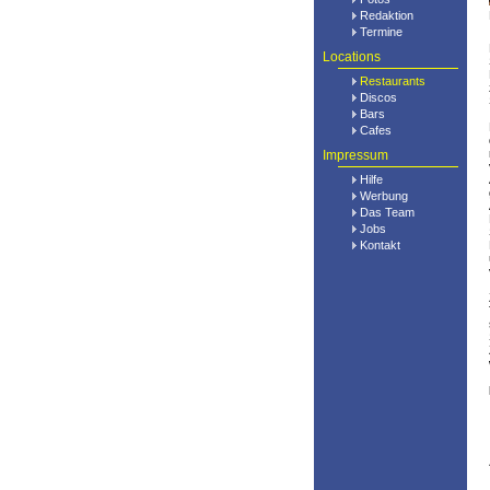
Redaktion
Termine
Locations
Restaurants
Discos
Bars
Cafes
Impressum
Hilfe
Werbung
Das Team
Jobs
Kontakt