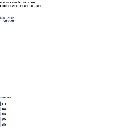
die in lockerer Atmosphäre
 Lieblingswein finden möchten.
inlecker.de
31 3996649
rtungen
(1)
(0)
(0)
(0)
(0)