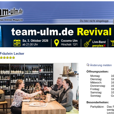
Du bist nicht eingeloggt.
Fräulein Lecker
Änderung melden
Öffnungszeiten:
Montag:
16
Dienstag:
16
Mittwoch:
16
Donnerstag:
16
Freitag:
16
Samstag:
10
Sonntag:
Ge
Besonderheiten:
Parkplätze:
Das P
wenig
Lecke