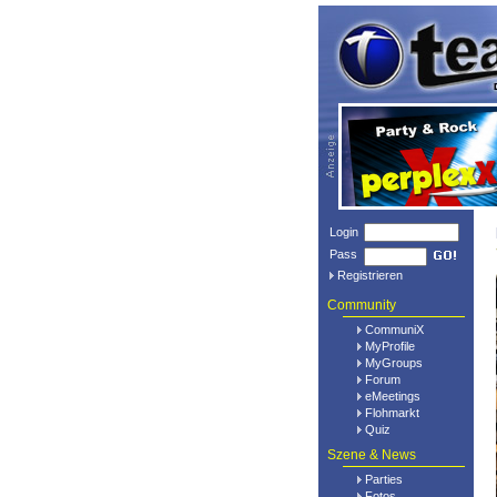
Login
Pass
Registrieren
Community
CommuniX
MyProfile
MyGroups
Forum
eMeetings
Flohmarkt
Quiz
Szene & News
Parties
Fotos