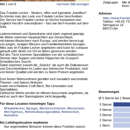
Zielgruppe:
Alle 
Bild 1 von 6
nächstes Bild anzeigen
Ihren
Das Fräulein Lecker - Modern, offen und irgendwie „handfest“:
Adresse:
So könnte man den Look von Fräulein Lecker beschreiben.
https://www.fraeule
Der Service bei Fräulein Lecker ist höchst kompetent und
Telefon: +49 (0) 7
zugleich herzlich unkompliziert – fast wie bei Freunden auf dem
Sterngasse 14
Sofa.
89073 Ulm
Ladensortiment und Speisekarte sind stark regional geprägt;
die Weine stammen hauptsächlich aus Deutschland,
mit kleinen Abstechern nach Europa, und werden bevorzugt
von jungen, mutigen Winzern und Familienbetrieben bezogen.
Alles was im Fräulein Lecker angeboten wird kann für zuhause
gekauft oder direkt vor Ort im Bistro genossen werden.
Auf den Tisch kommen Spezialitäten von der schwäbischen
Dinnete über Suppen und kleine Häppchen bis Graups®
Schwäbisches Suschi.
Dabei stammen sowohl die „Snäcks“ als auch die Delikatessen
und Geschenkideen im Laden aus heimischer Produktion, sind
von bester Qualität und werden zu fairen Preisen angeboten.
Zum festen Weinsortiment gesellen sich monatlich wechselnde
Themen- und Saison-Aktionen.
sowie verschiedene Craft Biere, Bio-Limonaden und
Spezialitäten.
Bewertungen
Zahlreiche Weine werden im offenen Ausschank angeboten, da
wird es auch den Stammgästen nicht langweilig.
Ø
5
Sterne bei
1
Bewe
Für diese Location hinterlegte Tags:
5
Sterne:
#fräuleinlecker
,
#graups
,
#leckerschmecker
,
#leckerwein
,
4 Sterne:
#lerchgenuss
,
#wineisalwaysagoodidea
,
#wineoclock
,
3 Sterne:
#winetime
2 Sterne:
Als Lieblingslocation markieren
1 Stern:
Nur angemeldete Benutzer können diese Funktion nutzen.