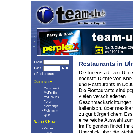
Login
Restaurants in U
Pass
Die Innenstadt von Ulm 
Registrieren
höchste Dichte von Kne
Community
und Restaurants in Deut
CommuniX
Die Restaurants sind ge
MyProfile
vielen verschiedenen
MyGroups
Geschmacksrichtungen.
Forum
eMeetings
italienisch, über mexikan
Flohmarkt
zu gut bürgerlichem Ess
Quiz
eine reiche Auswahl z
Szene & News
Im Folgenden findet Ihr 
Parties
Überblick über die wich
Fotos