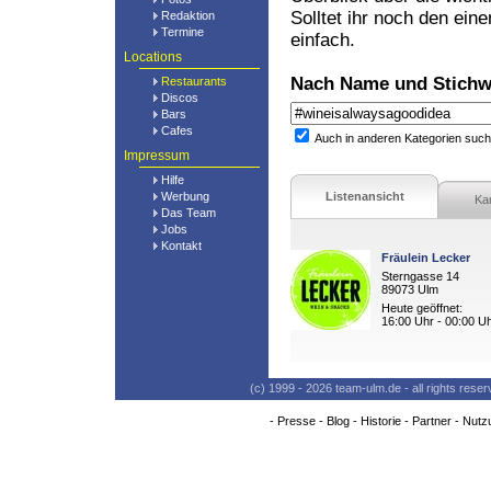
Solltet ihr noch den ein
Redaktion
Termine
einfach.
Locations
Nach Name und Stichw
Restaurants
Discos
Bars
Cafes
Auch in anderen Kategorien suc
Impressum
Hilfe
Werbung
Listenansicht
Ka
Das Team
Jobs
Kontakt
Fräulein Lecker
Sterngasse 14
89073 Ulm
Heute geöffnet:
16:00 Uhr - 00:00 U
(c) 1999 - 2026 team-ulm.de - all rights res
-
Presse
-
Blog
-
Historie
-
Partner
-
Nutz