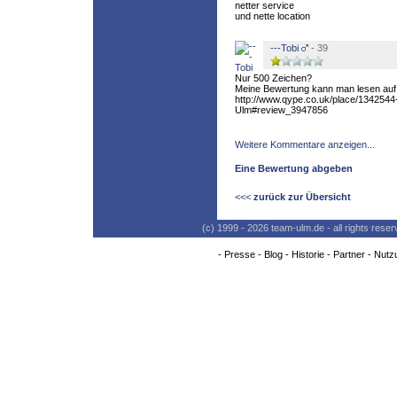
netter service
und nette location
---Tobi
- 39
Nur 500 Zeichen?
Meine Bewertung kann man lesen auf
http://www.qype.co.uk/place/1342544
Ulm#review_3947856
Weitere Kommentare anzeigen...
Eine Bewertung abgeben
<<<
zurück zur Übersicht
(c) 1999 - 2026 team-ulm.de - all rights res
-
Presse
-
Blog
-
Historie
-
Partner
-
Nutz