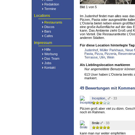
Redaktion
Bild 1 von 5
Termine
Locations
Im Judenhof findet man alles was da
Pizzen, Pasta oder ausgewählte italie
Restaurants
L'Osteria bietet neben einem großflä
Discos
eine große Außenfläche auf der das
kann. Das Ambiente zieht Groß und Kl
Bars
von Vorteil. Die Restaurantkette L'Ost
Cafes
anderen Städten.
Impressum
Für diese Location hinterlegte Tag
Hilfe
Judenhof
,
Müller Parkhaus
,
Neue M
Pasta
,
Pizza
,
Pizzeria
,
Reservieru
Werbung
Terrasse
,
Ulm
,
Wein
Das Team
Jobs
Als Lieblingslocation markieren
Kontakt
Nur angemeldete Benutzer können 
613 User haben L'Osteria bereits a
markiert.
49
Bewertungen mit Kommen
Inception_
- 33
Pizzen groß aber viel zu dünn. Gesch
noch im Rahmen.
8mile
- 33
kann man nur weiter empfehlen