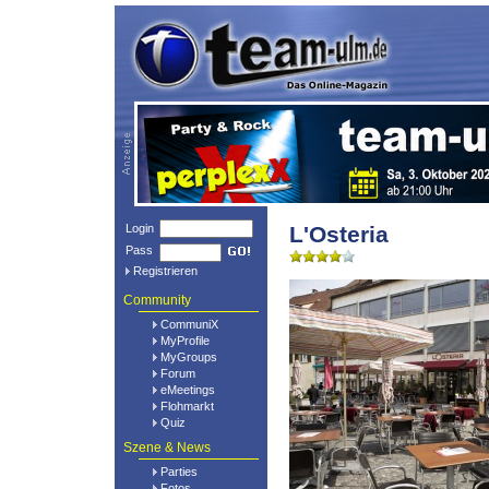
Login
L'Osteria
Pass
Registrieren
Community
CommuniX
MyProfile
MyGroups
Forum
eMeetings
Flohmarkt
Quiz
Szene & News
Parties
Fotos