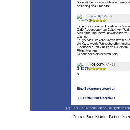
Gemütliche Location, klasse Events 
beidseitig des Tresens!
mona1970
- 55
Einfach eine klasse Location im "altern
Café Regenbogen zu Zeiten von Walte
Man findet hier nette, unkomplizierte 
was los.
Es gibt viele leckere Sorten offener T
die Karte wenig Wünsche offen und das
Oberlecker und klassisch auf einem Br
Flammkuchen!!!
Schaut doch einfach mal rein...
_-GHOST-_
- 29
:-
Eine Bewertung abgeben
<<<
zurück zur Übersicht
(c) 1999 - 2026 team-ulm.de - all rights res
-
Presse
-
Blog
-
Historie
-
Partner
-
Nutz