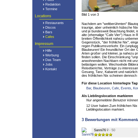
Redaktion
Termine
Bild 1 von 3
Locations
Restaurants
Nachdem am "weltberühmten" Blautopf
Discos
traurige, aber unheimlich hübsche Ni
und je bundesweit Beachtung findet, is
Bars
alte (ehemalige "Cafe Vier") Haus in
Cafes
breiten Öffentlichkeit nahezu unbeme
Gegenstück, "der fröhliche Nix", eing
Impressum
regen Publikumsverkehr. Ein (unplugg
Blaubeuren! Ein freundlicher Ort der G
Hilfe
Arten großer und kleiner, ja nahezu p
Werbung
finden sollen. Die Einschränkung "unpl
Das Team
anwohnenden Nachbarn nicht mit un
Jobs
belästigen wollen. Wechselnde Bilder
Reiseberichte, Vorträge zu interessa
Kontakt
Gesang, Tanz, Kabarett und natürlich 
des fröhlichen Nix scheinen dennoch
Für diese Location hinterlegte Tag
Bar
,
Blaubeuren
,
Cafe
,
Events
,
Ko
Als Lieblingslocation markieren
Nur angemeldete Benutzer können 
12 User haben Zum fröhlichen Nix 
Lieblingslocation markiert.
3
Bewertungen mit Komment
Sanni76
- 50