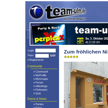
Login
Zum fröhlichen Ni
Pass
Registrieren
Community
CommuniX
MyProfile
MyGroups
Forum
eMeetings
Flohmarkt
Quiz
Szene & News
Parties
Fotos